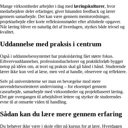
Mange virksomheder arbejder i dag med
læringskulturer
, hvor
medarbejdere deler erfaringer, giver hinanden feedback og lærer
gennem samarbejde. Det kan være gennem mentorordninger,
projektarbejde eller korte refleksionsmøder efter afsluttede opgaver.
Når læring bliver en naturlig del af hverdagen, styrkes både trivsel og
kvalitet.
Uddannelse med praksis i centrum
Også i uddannelsessystemet har praksislæring fået større fokus.
Erhvervsuddannelser, professionsbachelorer og praktikforløb bygger
netop på idéen om, at teori og praksis skal gå hånd i hånd. Studerende
lærer ikke kun ved at læse, men ved at handle, observere og reflektere.
Selv på universiteterne ser man en bevægelse mod mere
anvendelsesorienteret undervisning – for eksempel gennem
casearbejde, samarbejde med virksomheder og projektbaseret læring.
Det gør overgangen til arbejdslivet lettere og styrker de studerendes
evne til at omsætte viden til handling.
Sådan kan du lære mere gennem erfaring
Du behøver ikke være i skole eller på kursus for at lære. Hverdagen