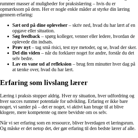
rummer masser af muligheder for praksislæring – hvis du er
opmærksom på dem. Her er nogle enkle måder at styrke din læring
gennem erfaring:
Sæt ord på dine oplevelser
– skriv ned, hvad du har lært af en
opgave eller situation.
Søg feedback
– spørg kolleger, venner eller ledere, hvordan de
oplevede din indsats.
Prøv nyt
– tag små risici, test nye metoder, og se, hvad der sker.
Del din viden
– når du forklarer noget for andre, forstår du det
selv bedre.
Lav en vane ud af refleksion
– brug fem minutter hver dag på
at tænke over, hvad du har lært.
Erfaring som livslang lærer
Læring i praksis stopper aldrig. Hver ny situation, hver udfordring og
hver succes rummer potentiale for udvikling. Erfaring er ikke bare
noget, vi samler på – det er noget, vi aktivt kan bruge til at blive
klogere, mere kompetente og mere bevidste om os selv.
Når vi ser erfaring som en ressource, bliver hverdagen et læringsrum.
Og måske er det netop det, der gør erfaring til den bedste lærer af alle.