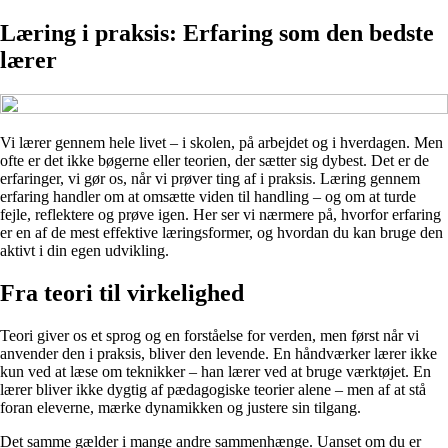
Læring i praksis: Erfaring som den bedste
lærer
Vi lærer gennem hele livet – i skolen, på arbejdet og i hverdagen. Men
ofte er det ikke bøgerne eller teorien, der sætter sig dybest. Det er de
erfaringer, vi gør os, når vi prøver ting af i praksis. Læring gennem
erfaring handler om at omsætte viden til handling – og om at turde
fejle, reflektere og prøve igen. Her ser vi nærmere på, hvorfor erfaring
er en af de mest effektive læringsformer, og hvordan du kan bruge den
aktivt i din egen udvikling.
Fra teori til virkelighed
Teori giver os et sprog og en forståelse for verden, men først når vi
anvender den i praksis, bliver den levende. En håndværker lærer ikke
kun ved at læse om teknikker – han lærer ved at bruge værktøjet. En
lærer bliver ikke dygtig af pædagogiske teorier alene – men af at stå
foran eleverne, mærke dynamikken og justere sin tilgang.
Det samme gælder i mange andre sammenhænge. Uanset om du er