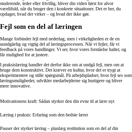
studerende, leder eller frivillig, bliver din viden først for alvor
værdifuld, når du bruger den i konkrete situationer. Det er her, du
opdager, hvad der virker – og hvad der ikke gør.
Fejl som en del af læringen
Mange forbinder fejl med nederlag, men i virkeligheden er de en
uundgåelig og vigtig del af læringsprocessen. Når vi fejler, får vi
feedback på vores handlinger. Vi ser, hvor vores forståelse halter, og
får mulighed for at justere.
I praksislæring handler det derfor ikke om at undgå fejl, men om at
bruge dem konstruktivt. Det kræver en kultur, hvor det er trygt at
eksperimentere og stille spørgsmål. På arbejdspladser, hvor fejl ses som
læringsmuligheder, udvikler medarbejderne sig hurtigere og bliver
mere innovative.
Motivationens kraft: Sådan styrker den din evne til at lære nyt
Læring i praksis: Erfaring som den bedste lærer
Pauser der styrker læring – planlæg restitution som en del af din