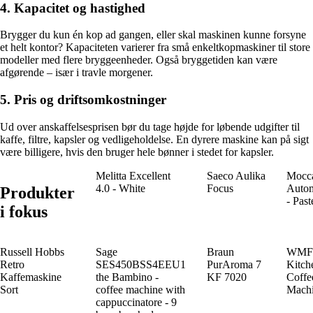
4. Kapacitet og hastighed
Brygger du kun én kop ad gangen, eller skal maskinen kunne forsyne
et helt kontor? Kapaciteten varierer fra små enkeltkopmaskiner til store
modeller med flere bryggeenheder. Også bryggetiden kan være
afgørende – især i travle morgener.
5. Pris og driftsomkostninger
Ud over anskaffelsesprisen bør du tage højde for løbende udgifter til
kaffe, filtre, kapsler og vedligeholdelse. En dyrere maskine kan på sigt
være billigere, hvis den bruger hele bønner i stedet for kapsler.
Melitta Excellent
Saeco Aulika
Mocc
4.0 - White
Focus
Autom
Produkter
- Past
i fokus
Russell Hobbs
Sage
Braun
WMF
Retro
SES450BSS4EEU1
PurAroma 7
Kitch
Kaffemaskine
the Bambino -
KF 7020
Coffe
Sort
coffee machine with
Mach
cappuccinatore - 9