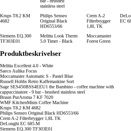
bar - brushed
stainless steel
Krups T8.2 KM
Philips Senseo
Crem A-2
DeLo
4682
Original Black
Filterbrygger
EC 6
HD6553/66
1,8L TK
Siemens EQ.300
Melitta Look Therm
Moccamaster
TF303E01
5.0 Timer - Black
Forest Green
Produktbeskrivelser
Melitta Excellent 4.0 - White
Saeco Aulika Focus
Moccamaster Automatic S - Pastel Blue
Russell Hobbs Retro Kaffemaskine Sort
Sage SES450BSS4EEU1 the Bambino - coffee machine with
cappuccinatore - 9 bar - brushed stainless steel
Braun PurAroma 7 KF 7020
WMF KitchenMinis Coffee Machine
Krups T8.2 KM 4682
Philips Senseo Original Black HD6553/66
Crem A-2 Filterbrygger 1,8L TK
DeLonghi EC 685.M
Siemens EQ.300 TF303E01