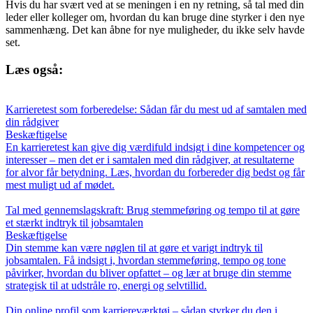
Hvis du har svært ved at se meningen i en ny retning, så tal med din
leder eller kolleger om, hvordan du kan bruge dine styrker i den nye
sammenhæng. Det kan åbne for nye muligheder, du ikke selv havde
set.
Læs også:
Karrieretest som forberedelse: Sådan får du mest ud af samtalen med
din rådgiver
Beskæftigelse
En karrieretest kan give dig værdifuld indsigt i dine kompetencer og
interesser – men det er i samtalen med din rådgiver, at resultaterne
for alvor får betydning. Læs, hvordan du forbereder dig bedst og får
mest muligt ud af mødet.
Tal med gennemslagskraft: Brug stemmeføring og tempo til at gøre
et stærkt indtryk til jobsamtalen
Beskæftigelse
Din stemme kan være nøglen til at gøre et varigt indtryk til
jobsamtalen. Få indsigt i, hvordan stemmeføring, tempo og tone
påvirker, hvordan du bliver opfattet – og lær at bruge din stemme
strategisk til at udstråle ro, energi og selvtillid.
Din online profil som karriereværktøj – sådan styrker du den i