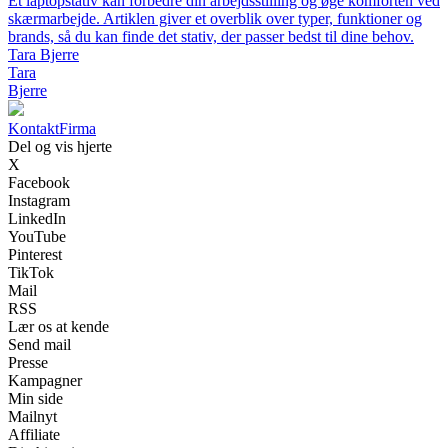
Et laptopstativ kan forbedre din arbejdsstilling og øge komforten ved
skærmarbejde. Artiklen giver et overblik over typer, funktioner og
brands, så du kan finde det stativ, der passer bedst til dine behov.
Tara Bjerre
Tara
Bjerre
Kontakt
Firma
Del og vis hjerte
X
Facebook
Instagram
LinkedIn
YouTube
Pinterest
TikTok
Mail
RSS
Lær os at kende
Send mail
Presse
Kampagner
Min side
Mailnyt
Affiliate