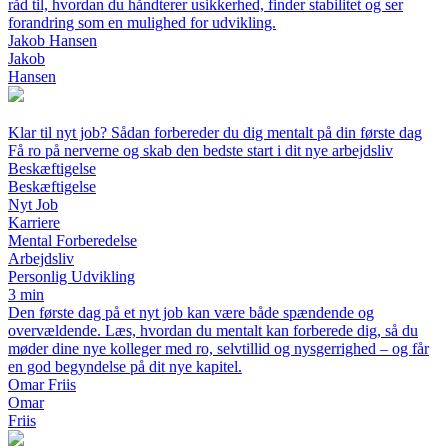
råd til, hvordan du håndterer usikkerhed, finder stabilitet og ser
forandring som en mulighed for udvikling.
Jakob Hansen
Jakob
Hansen
Klar til nyt job? Sådan forbereder du dig mentalt på din første dag
Få ro på nerverne og skab den bedste start i dit nye arbejdsliv
Beskæftigelse
Beskæftigelse
Nyt Job
Karriere
Mental Forberedelse
Arbejdsliv
Personlig Udvikling
3 min
Den første dag på et nyt job kan være både spændende og
overvældende. Læs, hvordan du mentalt kan forberede dig, så du
møder dine nye kolleger med ro, selvtillid og nysgerrighed – og får
en god begyndelse på dit nye kapitel.
Omar Friis
Omar
Friis