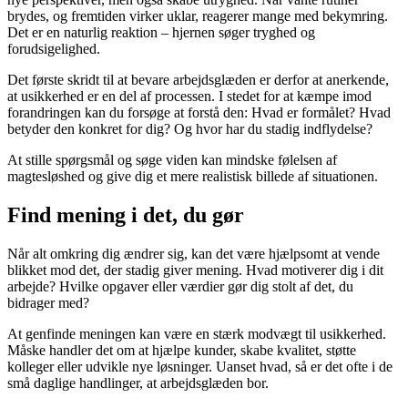
brydes, og fremtiden virker uklar, reagerer mange med bekymring.
Det er en naturlig reaktion – hjernen søger tryghed og
forudsigelighed.
Det første skridt til at bevare arbejdsglæden er derfor at anerkende,
at usikkerhed er en del af processen. I stedet for at kæmpe imod
forandringen kan du forsøge at forstå den: Hvad er formålet? Hvad
betyder den konkret for dig? Og hvor har du stadig indflydelse?
At stille spørgsmål og søge viden kan mindske følelsen af
magtesløshed og give dig et mere realistisk billede af situationen.
Find mening i det, du gør
Når alt omkring dig ændrer sig, kan det være hjælpsomt at vende
blikket mod det, der stadig giver mening. Hvad motiverer dig i dit
arbejde? Hvilke opgaver eller værdier gør dig stolt af det, du
bidrager med?
At genfinde meningen kan være en stærk modvægt til usikkerhed.
Måske handler det om at hjælpe kunder, skabe kvalitet, støtte
kolleger eller udvikle nye løsninger. Uanset hvad, så er det ofte i de
små daglige handlinger, at arbejdsglæden bor.