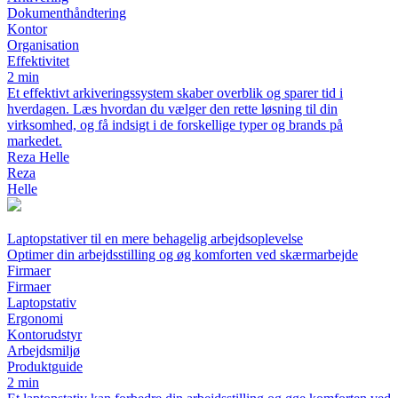
Dokumenthåndtering
Kontor
Organisation
Effektivitet
2 min
Et effektivt arkiveringssystem skaber overblik og sparer tid i
hverdagen. Læs hvordan du vælger den rette løsning til din
virksomhed, og få indsigt i de forskellige typer og brands på
markedet.
Reza Helle
Reza
Helle
Laptopstativer til en mere behagelig arbejdsoplevelse
Optimer din arbejdsstilling og øg komforten ved skærmarbejde
Firmaer
Firmaer
Laptopstativ
Ergonomi
Kontorudstyr
Arbejdsmiljø
Produktguide
2 min