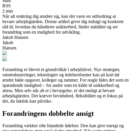
Mail
RSS
2 min
Når alt omkring dig ændrer sig, kan det være en udfordring at
bevare arbejdsglæden. Denne artikel giver dig indsigt og konkrete
råd til, hvordan du håndterer usikkerhed, finder stabilitet og ser
forandring som en mulighed for udvikling.
Jakob Hansen
Jakob
Hansen
Forandring er blevet et grundvilkår i arbejdslivet. Nye strategier,
omstruktureringer, teknologier og ledelsesformer kan på kort tid
ændre både opgaver, kolleger og rammer. For nogle føles det som en
spændende mulighed – for andre som en kilde til usikkerhed og
stress. Men selv når alt er i bevægelse, er det muligt at bevare
arbejdsglæden. Det kræver bevidsthed, fleksibilitet og et fokus på
det, du faktisk kan påvirke.
Forandringens dobbelte ansigt
Forandring vækker ofte blandede følelser. Den kan give energi og
nye perspektiver, men også skabe utryghed. Når vante rutiner