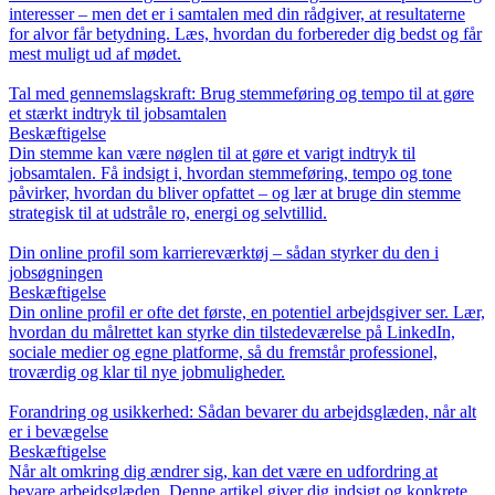
interesser – men det er i samtalen med din rådgiver, at resultaterne
for alvor får betydning. Læs, hvordan du forbereder dig bedst og får
mest muligt ud af mødet.
Tal med gennemslagskraft: Brug stemmeføring og tempo til at gøre
et stærkt indtryk til jobsamtalen
Beskæftigelse
Din stemme kan være nøglen til at gøre et varigt indtryk til
jobsamtalen. Få indsigt i, hvordan stemmeføring, tempo og tone
påvirker, hvordan du bliver opfattet – og lær at bruge din stemme
strategisk til at udstråle ro, energi og selvtillid.
Din online profil som karriereværktøj – sådan styrker du den i
jobsøgningen
Beskæftigelse
Din online profil er ofte det første, en potentiel arbejdsgiver ser. Lær,
hvordan du målrettet kan styrke din tilstedeværelse på LinkedIn,
sociale medier og egne platforme, så du fremstår professionel,
troværdig og klar til nye jobmuligheder.
Forandring og usikkerhed: Sådan bevarer du arbejdsglæden, når alt
er i bevægelse
Beskæftigelse
Når alt omkring dig ændrer sig, kan det være en udfordring at
bevare arbejdsglæden. Denne artikel giver dig indsigt og konkrete