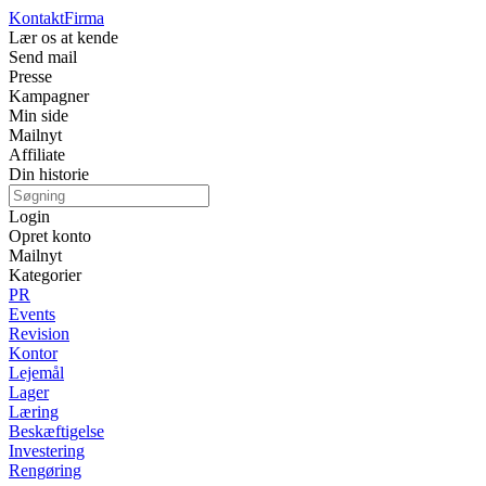
Kontakt
Firma
Lær os at kende
Send mail
Presse
Kampagner
Min side
Mailnyt
Affiliate
Din historie
Login
Opret konto
Mailnyt
Kategorier
PR
Events
Revision
Kontor
Lejemål
Lager
Læring
Beskæftigelse
Investering
Rengøring