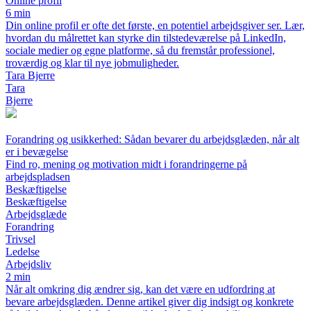
Online profil
6 min
Din online profil er ofte det første, en potentiel arbejdsgiver ser. Lær,
hvordan du målrettet kan styrke din tilstedeværelse på LinkedIn,
sociale medier og egne platforme, så du fremstår professionel,
troværdig og klar til nye jobmuligheder.
Tara Bjerre
Tara
Bjerre
Forandring og usikkerhed: Sådan bevarer du arbejdsglæden, når alt
er i bevægelse
Find ro, mening og motivation midt i forandringerne på
arbejdspladsen
Beskæftigelse
Beskæftigelse
Arbejdsglæde
Forandring
Trivsel
Ledelse
Arbejdsliv
2 min
Når alt omkring dig ændrer sig, kan det være en udfordring at
bevare arbejdsglæden. Denne artikel giver dig indsigt og konkrete