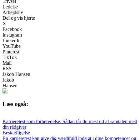
Trivsel
Ledelse
Arbejdsliv
Del og vis hjerte
X
Facebook
Instagram
LinkedIn
YouTube
Pinterest
TikTok
Mail
RSS
Jakob Hansen
Jakob
Hansen
Læs også:
Karrieretest som forberedelse: Sådan får du mest ud af samtalen med
din rådgiver
Beskæftigelse
En karrieretest kan give dig værdifuld indsigt i dine kompetencer og