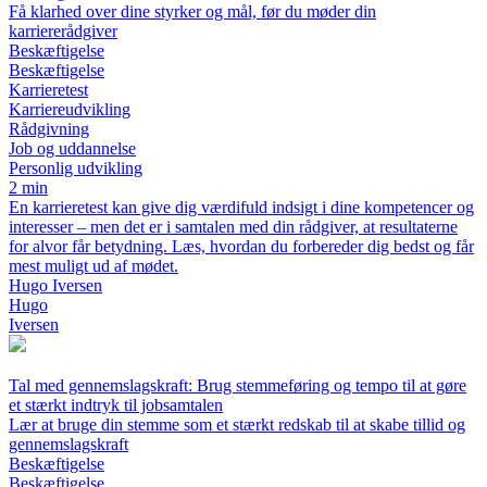
Få klarhed over dine styrker og mål, før du møder din
karriererådgiver
Beskæftigelse
Beskæftigelse
Karrieretest
Karriereudvikling
Rådgivning
Job og uddannelse
Personlig udvikling
2 min
En karrieretest kan give dig værdifuld indsigt i dine kompetencer og
interesser – men det er i samtalen med din rådgiver, at resultaterne
for alvor får betydning. Læs, hvordan du forbereder dig bedst og får
mest muligt ud af mødet.
Hugo Iversen
Hugo
Iversen
Tal med gennemslagskraft: Brug stemmeføring og tempo til at gøre
et stærkt indtryk til jobsamtalen
Lær at bruge din stemme som et stærkt redskab til at skabe tillid og
gennemslagskraft
Beskæftigelse
Beskæftigelse