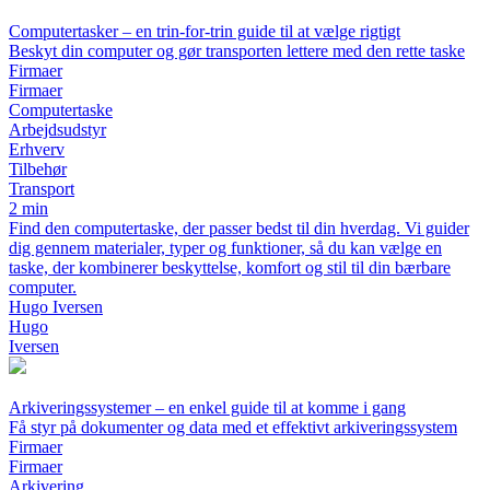
Computertasker – en trin-for-trin guide til at vælge rigtigt
Beskyt din computer og gør transporten lettere med den rette taske
Firmaer
Firmaer
Computertaske
Arbejdsudstyr
Erhverv
Tilbehør
Transport
2 min
Find den computertaske, der passer bedst til din hverdag. Vi guider
dig gennem materialer, typer og funktioner, så du kan vælge en
taske, der kombinerer beskyttelse, komfort og stil til din bærbare
computer.
Hugo Iversen
Hugo
Iversen
Arkiveringssystemer – en enkel guide til at komme i gang
Få styr på dokumenter og data med et effektivt arkiveringssystem
Firmaer
Firmaer
Arkivering