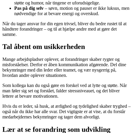
støtte og humor, når tingene er uforudsigelige.
Pas på dig selv
– søvn, motion og pauser er ikke luksus, men
nødvendige for at bevare energi og overskud.
Når du tager ansvar for din egen trivsel, bliver du bedre rustet til at
håndtere forandringer – og til at hjælpe andre med at gøre det
samme.
Tal åbent om usikkerheden
Mange arbejdspladser oplever, at forandringer skaber rygter og
misforståelser. Derfor er åben kommunikation afgørende. Del dine
bekymringer med din leder eller teamet, og vær nysgerrig på,
hvordan andre oplever situationen.
Som kollega kan du også gøre en forskel ved at lytte og støtte. Når
man føler sig set og forstået, falder stressniveauet, og det bliver
lettere at bevare motivationen.
Hvis du er leder, så husk, at ærlighed og tydelighed skaber tryghed –
også når du ikke har alle svar. Det vigtigste er at vise, at du forstår
medarbejdernes bekymringer og tager dem alvorligt.
Lær at se forandring som udvikling