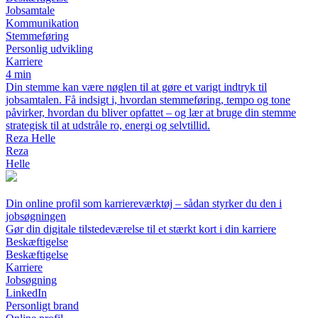
Jobsamtale
Kommunikation
Stemmeføring
Personlig udvikling
Karriere
4 min
Din stemme kan være nøglen til at gøre et varigt indtryk til
jobsamtalen. Få indsigt i, hvordan stemmeføring, tempo og tone
påvirker, hvordan du bliver opfattet – og lær at bruge din stemme
strategisk til at udstråle ro, energi og selvtillid.
Reza Helle
Reza
Helle
Din online profil som karriereværktøj – sådan styrker du den i
jobsøgningen
Gør din digitale tilstedeværelse til et stærkt kort i din karriere
Beskæftigelse
Beskæftigelse
Karriere
Jobsøgning
LinkedIn
Personligt brand