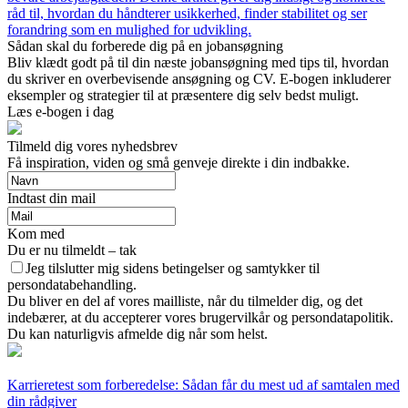
råd til, hvordan du håndterer usikkerhed, finder stabilitet og ser
forandring som en mulighed for udvikling.
Sådan skal du forberede dig på en jobansøgning
Bliv klædt godt på til din næste jobansøgning med tips til, hvordan
du skriver en overbevisende ansøgning og CV. E-bogen inkluderer
eksempler og strategier til at præsentere dig selv bedst muligt.
Læs e-bogen i dag
Tilmeld dig vores nyhedsbrev
Få inspiration, viden og små genveje direkte i din indbakke.
Indtast din mail
Kom med
Du er nu tilmeldt – tak
Jeg tilslutter mig sidens betingelser og samtykker til
persondatabehandling.
Du bliver en del af vores mailliste, når du tilmelder dig, og det
indebærer, at du accepterer vores brugervilkår og persondatapolitik.
Du kan naturligvis afmelde dig når som helst.
Karrieretest som forberedelse: Sådan får du mest ud af samtalen med
din rådgiver