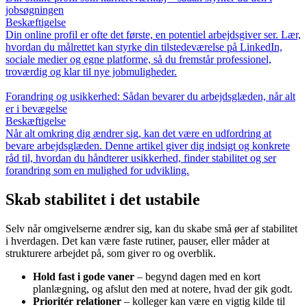
jobsøgningen
Beskæftigelse
Din online profil er ofte det første, en potentiel arbejdsgiver ser. Lær,
hvordan du målrettet kan styrke din tilstedeværelse på LinkedIn,
sociale medier og egne platforme, så du fremstår professionel,
troværdig og klar til nye jobmuligheder.
Forandring og usikkerhed: Sådan bevarer du arbejdsglæden, når alt
er i bevægelse
Beskæftigelse
Når alt omkring dig ændrer sig, kan det være en udfordring at
bevare arbejdsglæden. Denne artikel giver dig indsigt og konkrete
råd til, hvordan du håndterer usikkerhed, finder stabilitet og ser
forandring som en mulighed for udvikling.
Skab stabilitet i det ustabile
Selv når omgivelserne ændrer sig, kan du skabe små øer af stabilitet
i hverdagen. Det kan være faste rutiner, pauser, eller måder at
strukturere arbejdet på, som giver ro og overblik.
Hold fast i gode vaner
– begynd dagen med en kort
planlægning, og afslut den med at notere, hvad der gik godt.
Prioritér relationer
– kolleger kan være en vigtig kilde til