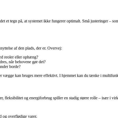
er det et tegn på, at systemet ikke fungerer optimalt. Små justeringer – so
yttelse af den plads, der er. Overvej:
d reoler eller ophæng?
dres, når behovene gør det?
under borde?
er vægge kan bruges mere effektivt. I hjemmet kan du tænke i multifunkt
, fleksibilitet og energiforbrug spiller en stadig større rolle – især i
ld og overflødige varer.