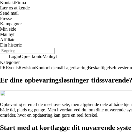
Kontakt
Firma
Lær os at kende
Send mail
Presse
Kampagner
Min side
Mailnyt
Affiliate
Din historie
Login
Opret konto
Mailnyt
Kategorier
PR
Events
Revision
Kontor
Lejemål
Lager
Læring
Beskæftigelse
Investeri
Er dine opbevaringsløsninger tidssvarende
Opbevaring er en af de mest oversete, men afgørende dele af både hjem
både tid, plads og penge. Men hvordan ved du, om dine nuværende system
områder, hvor en opdatering kan gøre en reel forskel.
Start med at kortlægge dit nuværende syst