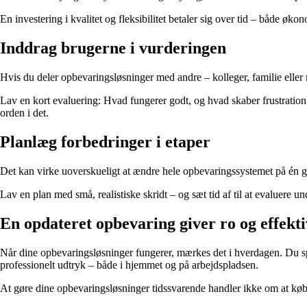
En investering i kvalitet og fleksibilitet betaler sig over tid – både øk
Inddrag brugerne i vurderingen
Hvis du deler opbevaringsløsninger med andre – kolleger, familie eller m
Lav en kort evaluering: Hvad fungerer godt, og hvad skaber frustration? D
orden i det.
Planlæg forbedringer i etaper
Det kan virke uoverskueligt at ændre hele opbevaringssystemet på én gan
Lav en plan med små, realistiske skridt – og sæt tid af til at evaluere un
En opdateret opbevaring giver ro og effekti
Når dine opbevaringsløsninger fungerer, mærkes det i hverdagen. Du sp
professionelt udtryk – både i hjemmet og på arbejdspladsen.
At gøre dine opbevaringsløsninger tidssvarende handler ikke om at købe