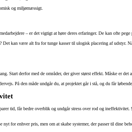
onomisk og miljømæssigt.
edarbejdere – er det vigtigt at høre deres erfaringer. De kan ofte pege p
et kan være alt fra for tunge kasser til ulogisk placering af udstyr. Når
g. Start derfor med de områder, der giver størst effekt. Måske er det a
dervejs. På den måde undgår du, at projektet går i stå, og du får løbende 
vitet
arer tid, får bedre overblik og undgår stress over rod og ineffektivit
 nyt for enhver pris, men om at skabe systemer, der passer til dine beh