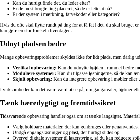
Kan du hurtigt finde det, du leder efter?
Er de mest brugte ting placeret, så de er lette at nå?
Er der system i mærkning, farvekoder eller kategorier?
Hvis du ofte skal flytte rundt på ting for at få fat i det, du skal bruge, 
kan gøre en stor forskel i hverdagen.
Udnyt pladsen bedre
Mange opbevaringsproblemer skyldes ikke for lidt plads, men dårlig udn
Vertikal opbevaring:
Kan du udnytte højden i rummet bedre me
Modulære systemer:
Kan du tilpasse løsningerne, så de kan æn
Skjult opbevaring:
Kan du integrere opbevaring i møbler eller 
I virksomheder kan det være værd at se på, om gangarealer, hjørner ell
Tænk bæredygtigt og fremtidssikret
Tidssvarende opbevaring handler også om at tænke langsigtet. Materialer
Vælg holdbare materialer, der kan genbruges eller genanvendes.
Undgå engangsløsninger og plast, der hurtigt slides op.
Overvej digitale systemer til lagerstyring, så du kan reducere spi