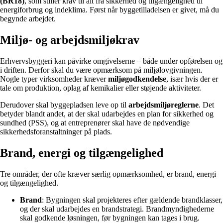
(BR18)
, som stiller krav til alt fra sikkerhed og tilgængelighed til
energiforbrug og indeklima. Først når byggetilladelsen er givet, må du
begynde arbejdet.
Miljø- og arbejdsmiljøkrav
Erhvervsbyggeri kan påvirke omgivelserne – både under opførelsen og
i driften. Derfor skal du være opmærksom på miljølovgivningen.
Nogle typer virksomheder kræver
miljøgodkendelse
, især hvis der er
tale om produktion, oplag af kemikalier eller støjende aktiviteter.
Derudover skal byggepladsen leve op til
arbejdsmiljøreglerne
. Det
betyder blandt andet, at der skal udarbejdes en plan for sikkerhed og
sundhed (PSS), og at entreprenører skal have de nødvendige
sikkerhedsforanstaltninger på plads.
Brand, energi og tilgængelighed
Tre områder, der ofte kræver særlig opmærksomhed, er brand, energi
og tilgængelighed.
Brand
: Bygningen skal projekteres efter gældende brandklasser,
og der skal udarbejdes en brandstrategi. Brandmyndighederne
skal godkende løsningen, før bygningen kan tages i brug.