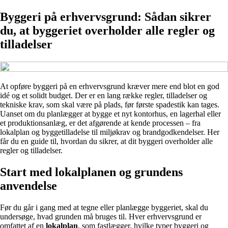
Byggeri på erhvervsgrund: Sådan sikrer
du, at byggeriet overholder alle regler og
tilladelser
At opføre byggeri på en erhvervsgrund kræver mere end blot en god
idé og et solidt budget. Der er en lang række regler, tilladelser og
tekniske krav, som skal være på plads, før første spadestik kan tages.
Uanset om du planlægger at bygge et nyt kontorhus, en lagerhal eller
et produktionsanlæg, er det afgørende at kende processen – fra
lokalplan og byggetilladelse til miljøkrav og brandgodkendelser. Her
får du en guide til, hvordan du sikrer, at dit byggeri overholder alle
regler og tilladelser.
Start med lokalplanen og grundens
anvendelse
Før du går i gang med at tegne eller planlægge byggeriet, skal du
undersøge, hvad grunden må bruges til. Hver erhvervsgrund er
omfattet af en
lokalplan
, som fastlægger, hvilke typer byggeri og