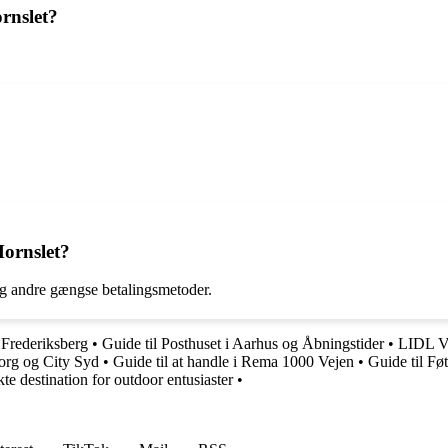
rnslet?
Hornslet?
g andre gængse betalingsmetoder.
Frederiksberg
•
Guide til Posthuset i Aarhus og Åbningstider
•
LIDL Ve
borg og City Syd
•
Guide til at handle i Rema 1000 Vejen
•
Guide til Fø
e destination for outdoor entusiaster
•