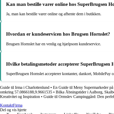
Kan man bestille varer online hos SuperBrugsen Ho
Ja, man kan bestille varer online og afhente dem i butikken.
Hvordan er kundeservicen hos Brugsen Hornslet?
Brugsen Hornslet har en venlig og hjælpsom kundeservice.
Hvilke betalingsmetoder accepterer SuperBrugsen 
SuperBrugsen Hornslet accepterer kontanter, dankort, MobilePay o
Guide til Irma i Charlottenlund
•
En Guide til Meny Supermarkeder på 
omkring 57.0866188,9.9661535
•
Bilka Åbningstider i Aalborg, Skal
Kreativitet og Inspiration
•
Guide til Ormslev Campinggård: Den perfekt
Kontakt
Firma
Del og vis hjerte