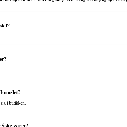
let?
er?
ornslet?
ig i butikken.
giske varer?