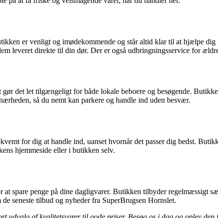
ole på at få friske og velsmagende varer, når du handler her.
tikken er venligt og imødekommende og står altid klar til at hjælpe di
 dem leveret direkte til din dør. Der er også udbringningsservice for æl
ør det let tilgængeligt for både lokale beboere og besøgende. Butikkens
i nærheden, så du nemt kan parkere og handle ind uden besvær.
vemt for dig at handle ind, uanset hvornår det passer dig bedst. Butikke
kkens hjemmeside eller i butikken selv.
t spare penge på dine dagligvarer. Butikken tilbyder regelmæssigt særl
m de seneste tilbud og nyheder fra SuperBrugsen Hornslet.
 udvalg af kvalitetsvarer til gode priser. Besøg os i dag og oplev den 