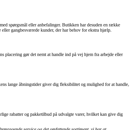
g med spørgsmål eller anbefalinger. Butikken har desuden en række
dre eller gangbesværede kunder, der har behov for ekstra hjælp.
 placering gør det nemt at handle ind på vej hjem fra arbejde eller
ns lange åbningstider giver dig fleksibilitet og mulighed for at handle,
ige rabatter og pakketilbud på udvalgte varer, hvilket kan give dig
fremragende service og det omfattende sortiment, vi har at