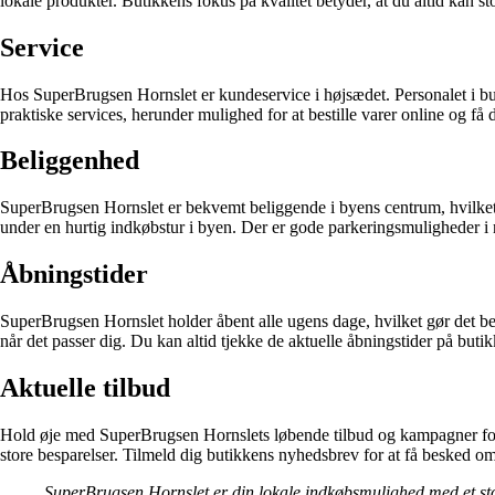
lokale produkter. Butikkens fokus på kvalitet betyder, at du altid kan st
Service
Hos SuperBrugsen Hornslet er kundeservice i højsædet. Personalet i bu
praktiske services, herunder mulighed for at bestille varer online og få
Beliggenhed
SuperBrugsen Hornslet er bekvemt beliggende i byens centrum, hvilket g
under en hurtig indkøbstur i byen. Der er gode parkeringsmuligheder 
Åbningstider
SuperBrugsen Hornslet holder åbent alle ugens dage, hvilket gør det bek
når det passer dig. Du kan altid tjekke de aktuelle åbningstider på buti
Aktuelle tilbud
Hold øje med SuperBrugsen Hornslets løbende tilbud og kampagner for a
store besparelser. Tilmeld dig butikkens nyhedsbrev for at få besked o
SuperBrugsen Hornslet er din lokale indkøbsmulighed med et stort