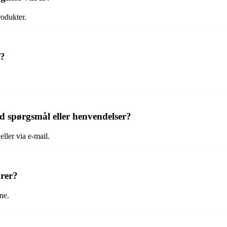
rodukter.
t?
 spørgsmål eller henvendelser?
ler via e-mail.
arer?
ne.