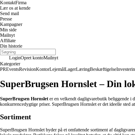
Kontakt
Firma
Lær os at kende
Send mail
Presse
Kampagner
Min side
Mailnyt
Affiliate
Din historie
Login
Opret konto
Mailnyt
Kategorier
PR
Events
Revision
Kontor
Lejemål
Lager
Læring
Beskæftigelse
Investeri
SuperBrugsen Hornslet – Din lo
SuperBrugsen Hornslet
er en velkendt dagligvarebutik beliggende i de
konkurrencedygtige priser. SuperBrugsen Hornslet er det ideelle sted at
Sortiment
SuperBrugsen Hornslet byder på et omfattende sortiment af dagligvarer. 