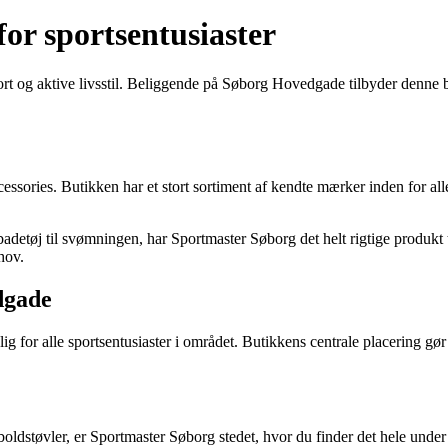
or sportsentusiaster
port og aktive livsstil. Beliggende på Søborg Hovedgade tilbyder denne b
ssories. Butikken har et stort sortiment af kendte mærker inden for alle 
etøj til svømningen, har Sportmaster Søborg det helt rigtige produkt til 
hov.
dgade
for alle sportsentusiaster i området. Butikkens centrale placering gør 
boldstøvler, er Sportmaster Søborg stedet, hvor du finder det hele under 