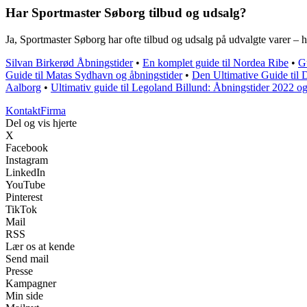
Har Sportmaster Søborg tilbud og udsalg?
Ja, Sportmaster Søborg har ofte tilbud og udsalg på udvalgte varer – h
Silvan Birkerød Åbningstider
•
En komplet guide til Nordea Ribe
•
Gu
Guide til Matas Sydhavn og åbningstider
•
Den Ultimative Guide til
Aalborg
•
Ultimativ guide til Legoland Billund: Åbningstider 2022 
Kontakt
Firma
Del og vis hjerte
X
Facebook
Instagram
LinkedIn
YouTube
Pinterest
TikTok
Mail
RSS
Lær os at kende
Send mail
Presse
Kampagner
Min side