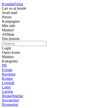
Kontakt
Firma
Lær os at kende
Send mail
Presse
Kampagner
Min side
Mailnyt
Affiliate
Din historie
Login
Opret konto
Mailnyt
Kategorier
PR
Events
Revision
Kontor
Lejemål
Lager
Læring
Beskæftigelse
Investering
Rengøring