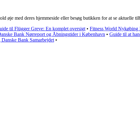
old øje med deres hjemmeside eller besøg butikken for at se aktuelle til
ide til Flügger Greve: En komplet oversigt
•
Fitness World Nykøbing F:
 Danske Bank Nørreport og Åbningstider i København
•
Guide til at h
og Danske Bank Samarbejdet
•