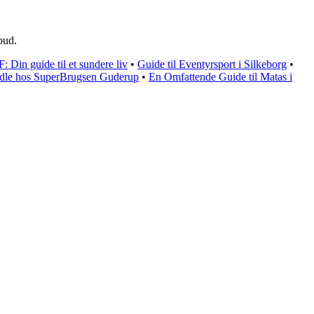
bud.
 Din guide til et sundere liv
•
Guide til Eventyrsport i Silkeborg
•
andle hos SuperBrugsen Guderup
•
En Omfattende Guide til Matas i