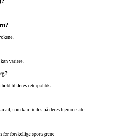
g?
ørn?
voksne.
kan variere.
rg?
old til deres returpolitik.
-mail, som kan findes på deres hjemmeside.
for forskellige sportsgrene.