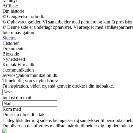
Mailnyt
Affiliate
Din historie
© Gengivelse forbudt.
© Ophavsret gælder. Vi samarbejder med partnere og kan få provisio
© Denne side er underlagt ophavsret. Vi arbejder med affiliatepartnere
Intern navigation
Sidetræ
Historier
Dokumenter
Blogside
Nyhedsfeed
KontaktFirma.dk
akommunikation
service@akommunikation.dk
Tilmeld dig vores nyhedsbrev
Få inspiration, viden og små genveje direkte i din indbakke.
Indtast din mail
Kom med
Du er nu tilmeldt – tak
Jeg tilslutter mig sidens betingelser og samtykker til persondatabeh
Du bliver en del af vores mailliste, når du tilmelder dig, og det indeb