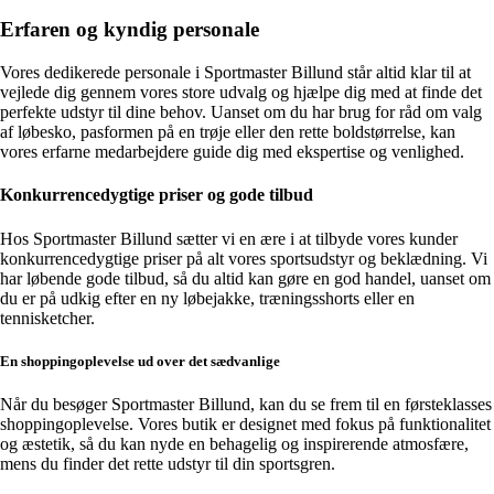
Erfaren og kyndig personale
Vores dedikerede personale i Sportmaster Billund står altid klar til at
vejlede dig gennem vores store udvalg og hjælpe dig med at finde det
perfekte udstyr til dine behov. Uanset om du har brug for råd om valg
af løbesko, pasformen på en trøje eller den rette boldstørrelse, kan
vores erfarne medarbejdere guide dig med ekspertise og venlighed.
Konkurrencedygtige priser og gode tilbud
Hos Sportmaster Billund sætter vi en ære i at tilbyde vores kunder
konkurrencedygtige priser på alt vores sportsudstyr og beklædning. Vi
har løbende gode tilbud, så du altid kan gøre en god handel, uanset om
du er på udkig efter en ny løbejakke, træningsshorts eller en
tennisketcher.
En shoppingoplevelse ud over det sædvanlige
Når du besøger Sportmaster Billund, kan du se frem til en førsteklasses
shoppingoplevelse. Vores butik er designet med fokus på funktionalitet
og æstetik, så du kan nyde en behagelig og inspirerende atmosfære,
mens du finder det rette udstyr til din sportsgren.