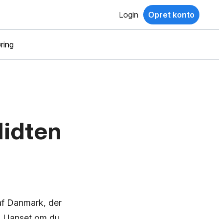
Login
Opret konto
ring
Midten
 af Danmark, der
ov. Uanset om du