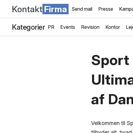
Kontakt
Firma
Send mail
Presse
Kampa
Kategorier
PR
Events
Revision
Kontor
Lej
Sport 
Ultima
af Da
Velkommen til Spo
tilbyder alt, hva