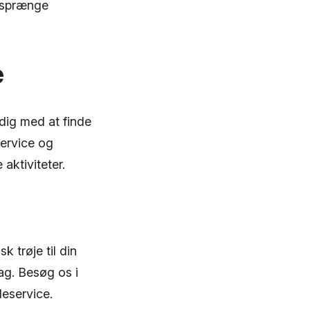
 sprænge
e
 dig med at finde
service og
aktiviteter.
k trøje til din
ag. Besøg os i
deservice.