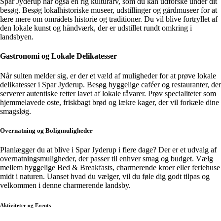
Spar Jyderup har også en rig kulturarv, som du kan udforske under dit
besøg. Besøg lokalhistoriske museer, udstillinger og gårdmuseer for at
lære mere om områdets historie og traditioner. Du vil blive fortryllet af
den lokale kunst og håndværk, der er udstillet rundt omkring i
landsbyen.
Gastronomi og Lokale Delikatesser
Når sulten melder sig, er der et væld af muligheder for at prøve lokale
delikatesser i Spar Jyderup. Besøg hyggelige caféer og restauranter, der
serverer autentiske retter lavet af lokale råvarer. Prøv specialiteter som
hjemmelavede oste, friskbagt brød og lækre kager, der vil forkæle dine
smagsløg.
Overnatning og Boligmuligheder
Planlægger du at blive i Spar Jyderup i flere dage? Der er et udvalg af
overnatningsmuligheder, der passer til enhver smag og budget. Vælg
mellem hyggelige Bed & Breakfasts, charmerende kroer eller feriehuse
midt i naturen. Uanset hvad du vælger, vil du føle dig godt tilpas og
velkommen i denne charmerende landsby.
Aktiviteter og Events