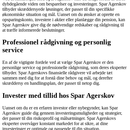
dybdegående viden om besparelser og investeringer. Spar Agerskov
tilbyder skræddersyede løsninger, der passer til din specifikke
økonomiske situation og mål. Uanset om du ønsker at oprette en
opsparingskonto, investere i aktier eller planlægge din pension, kan
Spar Agerskov give dig de nødvendige redskaber og rådgivning til
at træffe informerede beslutninger.
Professionel rådgivning og personlig
service
En af de vigtigste fordele ved at vælge Spar Agerskov er den
personlige service og professionelle rådgivning, som deres eksperter
tilbyder. Spar Agerskovs finansielle rådgivere vil arbejde tæt
sammen med dig for at forstå dine behov og mål, og derefter
skræddersy en handlingsplan, der passer til netop dig.
Invester med tillid hos Spar Agerskov
Uanset om du er en erfaren investor eller nybegynder, kan Spar
Agerskov guide dig gennem investeringsmuligheder og strategier,
der passer til din risikoprofil og målsætninger. Spar Agerskovs
eksperter overvåger konstant markedet for at sikre, at dine
investeringer er optimale og passende til din situation.