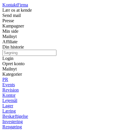
Kontakt
Firma
Lær os at kende
Send mail
Presse
Kampagner
Min side
Mailnyt
Affiliate
Din historie
Login
Opret konto
Mailnyt
Kategorier
PR
Events
Revision
Kontor
Lejemål
Lager
Læring
Beskæftigelse
Investering
Rengøring