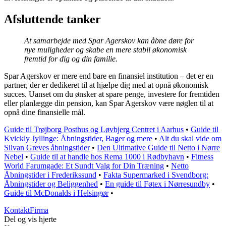
Afsluttende tanker
At samarbejde med Spar Agerskov kan åbne døre for
nye muligheder og skabe en mere stabil økonomisk
fremtid for dig og din familie.
Spar Agerskov er mere end bare en finansiel institution – det er en
partner, der er dedikeret til at hjælpe dig med at opnå økonomisk
succes. Uanset om du ønsker at spare penge, investere for fremtiden
eller planlægge din pension, kan Spar Agerskov være nøglen til at
opnå dine finansielle mål.
Guide til Trøjborg Posthus og Løvbjerg Centret i Aarhus
•
Guide til
Kvickly Jyllinge: Åbningstider, Bager og mere
•
Alt du skal vide om
Silvan Greves åbningstider
•
Den Ultimative Guide til Netto i Nørre
Nebel
•
Guide til at handle hos Rema 1000 i Rødbyhavn
•
Fitness
World Farumgade: Et Sundt Valg for Din Træning
•
Netto
Åbningstider i Frederikssund
•
Fakta Supermarked i Svendborg:
Åbningstider og Beliggenhed
•
En guide til Føtex i Nørresundby
•
Guide til McDonalds i Helsingør
•
Kontakt
Firma
Del og vis hjerte