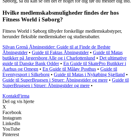
Søborg, så du kan se om det er noget for dig før du melder dig ind.
Hvilke medlemskabsmuligheder findes der hos
Fitness World i Søborg?
Fitness World i Søborg tilbyder forskellige medlemskabstyper,
herunder fleksible medlemskaber og studierabatter.
Silvan Grenå Åbningstider: Guide til at Finde de Bedste
Åbningstider
•
Guide til Faktas Åbningstider
•
Guide til Matas
butikker på Jægersborg Alle og i Charlottenlund
•
Det ultimative
guide til Danske Bank Odder
•
En Guide til SkatePro Butikker i
Aarhus og Omegn
•
En Guide til Måløv Posthus
•
Guide til
Eventyrsport i Silkeborg
•
Guide til Matas i Nykøbing Sjælland
•
Guide til SuperBrugsen i Struer: Åbningstider og mere
•
Guide til
SuperBrugsen i Struer: Åbningstider og mere
•
Kontakt
Firma
Del og vis hjerte
X
Facebook
Instagram
LinkedIn
YouTube
Pinterest