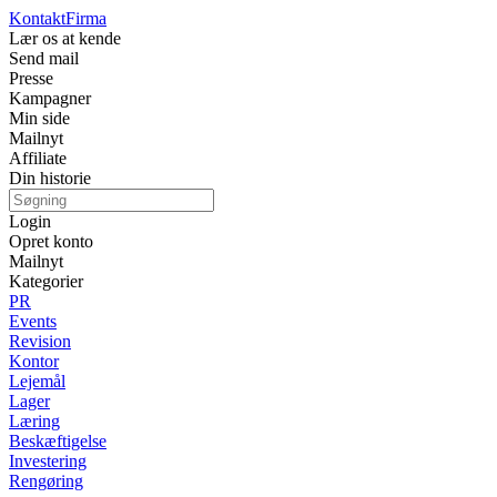
Kontakt
Firma
Lær os at kende
Send mail
Presse
Kampagner
Min side
Mailnyt
Affiliate
Din historie
Login
Opret konto
Mailnyt
Kategorier
PR
Events
Revision
Kontor
Lejemål
Lager
Læring
Beskæftigelse
Investering
Rengøring