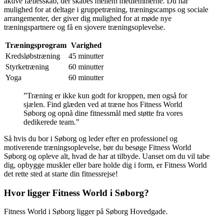
aktive fællesskab, der skabes mellem medlemmerne. Du har
mulighed for at deltage i gruppetræning, træningscamps og sociale
arrangementer, der giver dig mulighed for at møde nye
træningspartnere og få en sjovere træningsoplevelse.
Træningsprogram
Varighed
Kredsløbstræning
45 minutter
Styrketræning
60 minutter
Yoga
60 minutter
”Træning er ikke kun godt for kroppen, men også for
sjælen. Find glæden ved at træne hos Fitness World
Søborg og opnå dine fitnessmål med støtte fra vores
dedikerede team.”
Så hvis du bor i Søborg og leder efter en professionel og
motiverende træningsoplevelse, bør du besøge Fitness World
Søborg og opleve alt, hvad de har at tilbyde. Uanset om du vil tabe
dig, opbygge muskler eller bare holde dig i form, er Fitness World
det rette sted at starte din fitnessrejse!
Hvor ligger Fitness World i Søborg?
Fitness World i Søborg ligger på Søborg Hovedgade.