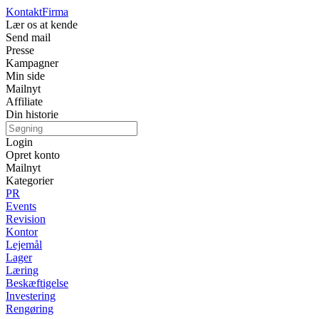
Kontakt
Firma
Lær os at kende
Send mail
Presse
Kampagner
Min side
Mailnyt
Affiliate
Din historie
Login
Opret konto
Mailnyt
Kategorier
PR
Events
Revision
Kontor
Lejemål
Lager
Læring
Beskæftigelse
Investering
Rengøring