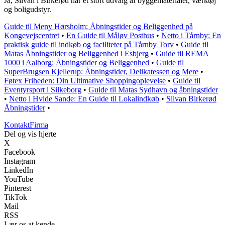
Ja, Silvan i Birkerød har et stort udvalg af byggematerialer, værktøj
og boligudstyr.
Guide til Meny Hørsholm: Åbningstider og Beliggenhed på
Kongevejscentret
•
En Guide til Måløv Posthus
•
Netto i Tårnby: En
praktisk guide til indkøb og faciliteter på Tårnby Torv
•
Guide til
Matas Åbningstider og Beliggenhed i Esbjerg
•
Guide til REMA
1000 i Aalborg: Åbningstider og Beliggenhed
•
Guide til
SuperBrugsen Kjellerup: Åbningstider, Delikatessen og Mere
•
Føtex Friheden: Din Ultimative Shoppingoplevelse
•
Guide til
Eventyrsport i Silkeborg
•
Guide til Matas Sydhavn og åbningstider
•
Netto i Hvide Sande: En Guide til Lokalindkøb
•
Silvan Birkerød
Åbningstider
•
Kontakt
Firma
Del og vis hjerte
X
Facebook
Instagram
LinkedIn
YouTube
Pinterest
TikTok
Mail
RSS
Lær os at kende