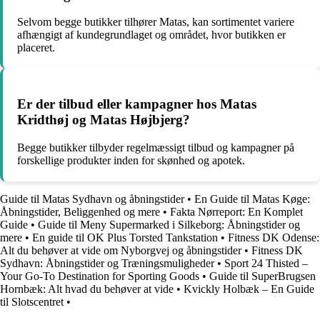
Selvom begge butikker tilhører Matas, kan sortimentet variere
afhængigt af kundegrundlaget og området, hvor butikken er
placeret.
Er der tilbud eller kampagner hos Matas
Kridthøj og Matas Højbjerg?
Begge butikker tilbyder regelmæssigt tilbud og kampagner på
forskellige produkter inden for skønhed og apotek.
Guide til Matas Sydhavn og åbningstider
•
En Guide til Matas Køge:
Åbningstider, Beliggenhed og mere
•
Fakta Nørreport: En Komplet
Guide
•
Guide til Meny Supermarked i Silkeborg: Åbningstider og
mere
•
En guide til OK Plus Torsted Tankstation
•
Fitness DK Odense:
Alt du behøver at vide om Nyborgvej og åbningstider
•
Fitness DK
Sydhavn: Åbningstider og Træningsmuligheder
•
Sport 24 Thisted –
Your Go-To Destination for Sporting Goods
•
Guide til SuperBrugsen
Hornbæk: Alt hvad du behøver at vide
•
Kvickly Holbæk – En Guide
til Slotscentret
•