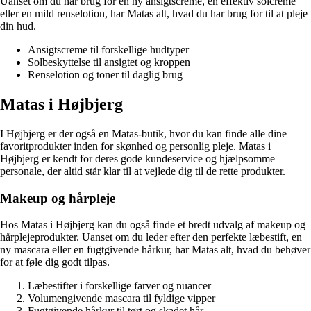
Uanset om du har brug for en ny ansigtscreme, en effektiv solcreme
eller en mild renselotion, har Matas alt, hvad du har brug for til at pleje
din hud.
Ansigtscreme til forskellige hudtyper
Solbeskyttelse til ansigtet og kroppen
Renselotion og toner til daglig brug
Matas i Højbjerg
I Højbjerg er der også en Matas-butik, hvor du kan finde alle dine
favoritprodukter inden for skønhed og personlig pleje. Matas i
Højbjerg er kendt for deres gode kundeservice og hjælpsomme
personale, der altid står klar til at vejlede dig til de rette produkter.
Makeup og hårpleje
Hos Matas i Højbjerg kan du også finde et bredt udvalg af makeup og
hårplejeprodukter. Uanset om du leder efter den perfekte læbestift, en
ny mascara eller en fugtgivende hårkur, har Matas alt, hvad du behøver
for at føle dig godt tilpas.
Læbestifter i forskellige farver og nuancer
Volumengivende mascara til fyldige vipper
Fugtgivende hårkur til tørt og skadet hår