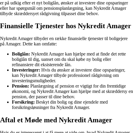
er på udkig efter et nyt boliglån, ønsker at investere dine opsparinger
eller har spørgsmål om pensionsplanlægning, kan Nykredit Amager
tilbyde skræddersyet rådgivning tilpasset dine behov.
Finansielle Tjenester hos Nykredit Amager
Nykredit Amager tilbyder en række finansielle tjenester til boligejere
på Amager. Dette kan omfatte:
Boliglån:
Nykredit Amager kan hjælpe med at finde det rette
boliglån til dig, uanset om du skal købe ny bolig eller
refinansiere dit eksisterende lån.
Investeringer:
Hvis du ønsker at investere dine opsparinger,
kan Nykredit Amager tilbyde professionel rådgivning om
investeringsmuligheder.
Pension:
Planlægning af pension er vigtigt for din fremtidige
økonomi, og Nykredit Amager kan hjælpe med at skræddersy en
pension, der passer til dine behov.
Forsikring:
Beskyt din bolig og dine ejendele med
forsikringsløsninger fra Nykredit Amager.
Aftal et Møde med Nykredit Amager
Hvis du er interesseret i at få mere at vide om, hvad Nykredit Amager