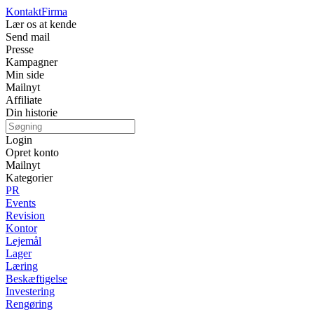
Kontakt
Firma
Lær os at kende
Send mail
Presse
Kampagner
Min side
Mailnyt
Affiliate
Din historie
Login
Opret konto
Mailnyt
Kategorier
PR
Events
Revision
Kontor
Lejemål
Lager
Læring
Beskæftigelse
Investering
Rengøring