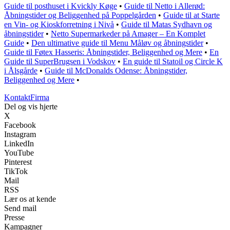
Guide til posthuset i Kvickly Køge
•
Guide til Netto i Allerød:
Åbningstider og Beliggenhed på Poppelgården
•
Guide til at Starte
en Vin- og Kioskforretning i Nivå
•
Guide til Matas Sydhavn og
åbningstider
•
Netto Supermarkeder på Amager – En Komplet
Guide
•
Den ultimative guide til Menu Måløv og åbningstider
•
Guide til Føtex Hasseris: Åbningstider, Beliggenhed og Mere
•
En
Guide til SuperBrugsen i Vodskov
•
En guide til Statoil og Circle K
i Ålsgårde
•
Guide til McDonalds Odense: Åbningstider,
Beliggenhed og Mere
•
Kontakt
Firma
Del og vis hjerte
X
Facebook
Instagram
LinkedIn
YouTube
Pinterest
TikTok
Mail
RSS
Lær os at kende
Send mail
Presse
Kampagner