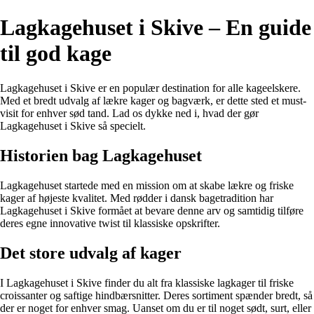
Lagkagehuset i Skive – En guide
til god kage
Lagkagehuset i Skive er en populær destination for alle kageelskere.
Med et bredt udvalg af lækre kager og bagværk, er dette sted et must-
visit for enhver sød tand. Lad os dykke ned i, hvad der gør
Lagkagehuset i Skive så specielt.
Historien bag Lagkagehuset
Lagkagehuset startede med en mission om at skabe lækre og friske
kager af højeste kvalitet. Med rødder i dansk bagetradition har
Lagkagehuset i Skive formået at bevare denne arv og samtidig tilføre
deres egne innovative twist til klassiske opskrifter.
Det store udvalg af kager
I Lagkagehuset i Skive finder du alt fra klassiske lagkager til friske
croissanter og saftige hindbærsnitter. Deres sortiment spænder bredt, så
der er noget for enhver smag. Uanset om du er til noget sødt, surt, eller