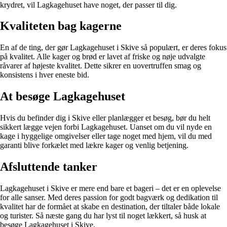
krydret, vil Lagkagehuset have noget, der passer til dig.
Kvaliteten bag kagerne
En af de ting, der gør Lagkagehuset i Skive så populært, er deres fokus
på kvalitet. Alle kager og brød er lavet af friske og nøje udvalgte
råvarer af højeste kvalitet. Dette sikrer en uovertruffen smag og
konsistens i hver eneste bid.
At besøge Lagkagehuset
Hvis du befinder dig i Skive eller planlægger et besøg, bør du helt
sikkert lægge vejen forbi Lagkagehuset. Uanset om du vil nyde en
kage i hyggelige omgivelser eller tage noget med hjem, vil du med
garanti blive forkælet med lækre kager og venlig betjening.
Afsluttende tanker
Lagkagehuset i Skive er mere end bare et bageri – det er en oplevelse
for alle sanser. Med deres passion for godt bagværk og dedikation til
kvalitet har de formået at skabe en destination, der tiltaler både lokale
og turister. Så næste gang du har lyst til noget lækkert, så husk at
besøge Lagkagehuset i Skive.