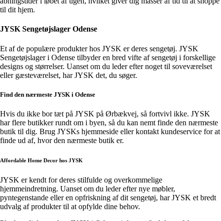
åbningstider i løbet af ugen, hvilket giver dig masser af tid til at shoppe
til dit hjem.
JYSK Sengetøjslager Odense
Et af de populære produkter hos JYSK er deres sengetøj. JYSK
Sengetøjslager i Odense tilbyder en bred vifte af sengetøj i forskellige
designs og størrelser. Uanset om du leder efter noget til soveværelset
eller gæsteværelset, har JYSK det, du søger.
Find den nærmeste JYSK i Odense
Hvis du ikke bor tæt på JYSK på Ørbækvej, så fortvivl ikke. JYSK
har flere butikker rundt om i byen, så du kan nemt finde den nærmeste
butik til dig. Brug JYSKs hjemmeside eller kontakt kundeservice for at
finde ud af, hvor den nærmeste butik er.
Affordable Home Decor hos JYSK
JYSK er kendt for deres stilfulde og overkommelige
hjemmeindretning. Uanset om du leder efter nye møbler,
pyntegenstande eller en opfriskning af dit sengetøj, har JYSK et bredt
udvalg af produkter til at opfylde dine behov.