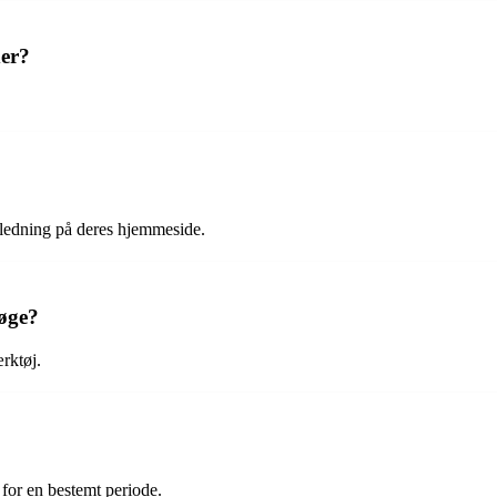
er?
jledning på deres hjemmeside.
Køge?
rktøj.
 for en bestemt periode.