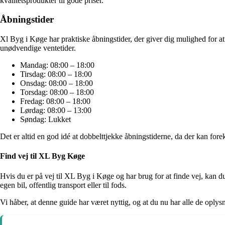
kvalitetsprodukter til gode priser.
Åbningstider
Xl Byg i Køge har praktiske åbningstider, der giver dig mulighed for a
unødvendige ventetider.
Mandag: 08:00 – 18:00
Tirsdag: 08:00 – 18:00
Onsdag: 08:00 – 18:00
Torsdag: 08:00 – 18:00
Fredag: 08:00 – 18:00
Lørdag: 08:00 – 13:00
Søndag: Lukket
Det er altid en god idé at dobbelttjekke åbningstiderne, da der kan fo
Find vej til XL Byg Køge
Hvis du er på vej til XL Byg i Køge og har brug for at finde vej, kan d
egen bil, offentlig transport eller til fods.
Vi håber, at denne guide har været nyttig, og at du nu har alle de opl