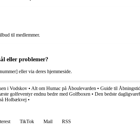
ilbud til medlemmer.
l eller problemer?
nummer] eller via deres hjemmeside.
sen i Vodskov
•
Alt om Humac på Åboulevarden
•
Guide til Åbningsti
næste golfeventyr endnu bedre med Golfboxen
•
Den bedste dagligvare
 på Holbækvej
•
terest
TikTok
Mail
RSS