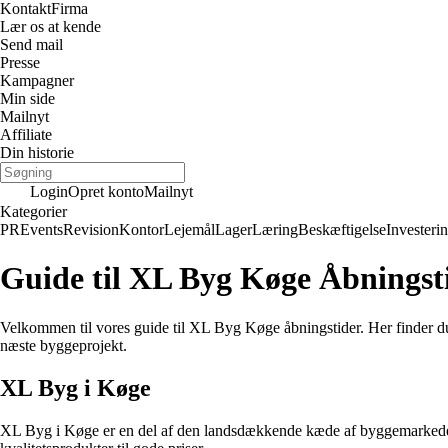
Kontakt
Firma
Lær os at kende
Send mail
Presse
Kampagner
Min side
Mailnyt
Affiliate
Din historie
Login
Opret konto
Mailnyt
Kategorier
PR
Events
Revision
Kontor
Lejemål
Lager
Læring
Beskæftigelse
Investeri
Guide til XL Byg Køge Åbningst
Velkommen til vores guide til XL Byg Køge åbningstider. Her finder du
næste byggeprojekt.
XL Byg i Køge
XL Byg i Køge er en del af den landsdækkende kæde af byggemarkeder, de