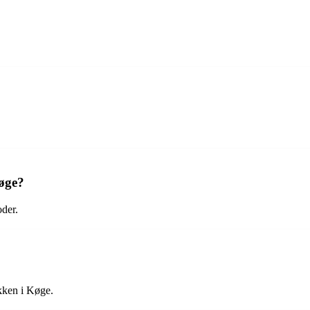
Køge?
oder.
kken i Køge.