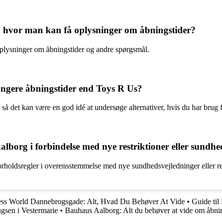
e, hvor man kan få oplysninger om åbningstider?
 oplysninger om åbningstider og andre spørgsmål.
ængere åbningstider end Toys R Us?
, så det kan være en god idé at undersøge alternativer, hvis du har brug 
alborg i forbindelse med nye restriktioner eller sundh
orholdsregler i overensstemmelse med nye sundhedsvejledninger eller res
ess World Dannebrogsgade: Alt, Hvad Du Behøver At Vide
•
Guide til
ugsen i Vestermarie
•
Bauhaus Aalborg: Alt du behøver at vide om åbnin