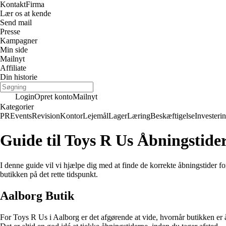
Kontakt
Firma
Lær os at kende
Send mail
Presse
Kampagner
Min side
Mailnyt
Affiliate
Din historie
Login
Opret konto
Mailnyt
Kategorier
PR
Events
Revision
Kontor
Lejemål
Lager
Læring
Beskæftigelse
Investeri
Guide til Toys R Us Åbningstide
I denne guide vil vi hjælpe dig med at finde de korrekte åbningstider f
butikken på det rette tidspunkt.
Aalborg Butik
For Toys R Us i Aalborg er det afgørende at vide, hvornår butikken er