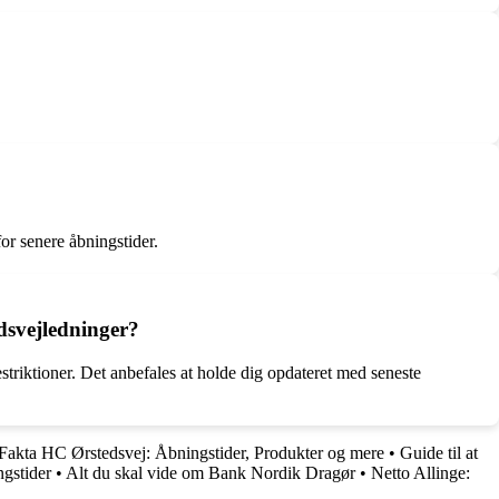
for senere åbningstider.
edsvejledninger?
triktioner. Det anbefales at holde dig opdateret med seneste
 Fakta HC Ørstedsvej: Åbningstider, Produkter og mere
•
Guide til at
gstider
•
Alt du skal vide om Bank Nordik Dragør
•
Netto Allinge: