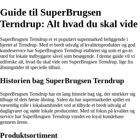
Guide til SuperBrugsen
Terndrup: Alt hvad du skal vide
SuperBrugsen Terndrup er et populært supermarked beliggende i
hjertet af Terndrup. Med et bredt udvalg af kvalitetsprodukter og god
kundeservice har SuperBrugsen Terndrup etableret sig som et go-to
sted for lokale indbyggere såvel som besøgende. I denne guide vil vi
udforske alt, hvad du skal vide om SuperBrugsen Terndrup, lige fra
åbningstider til specielle tilbud.
Historien bag SuperBrugsen Terndrup
SuperBrugsen Terndrup har en lang historie bag sig, der strækker sig
tilbage til dets første åbning. Siden da har supermarkedet spillet en
væsentlig rolle i lokalsamfundet ved at tilbyde et bredt udvalg af
dagligvarer og støtte lokale producenter. Med sit fokus på kvalitet og
service har SuperBrugsen Terndrup vundet en loyal kundebase
gennem årene.
Produktsortiment