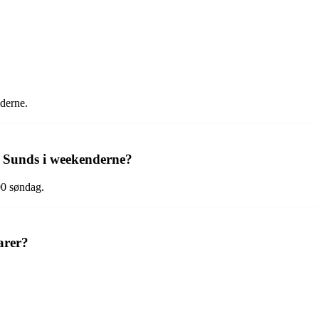
derne.
n Sunds i weekenderne?
00 søndag.
arer?