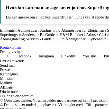
Hvordan kan man ansøge om et job hos SuperBru
Du kan ansøge om et job hos SuperBrugsen Sunds ved at sende din 
Elgiganten Åbningstider i Aarhus: Find Åbningstider for Elgiganten i S
Superbrugsen Søndersø
•
En Guide til H&M Butikker i Århus
•
Christ
Åbningstider og Services
•
Guide til Illum Åbningstider i København
•
Kontakt
Firma
Del og vis hjerte
X
Facebook
Instagram
LinkedIn
YouTube
Pin
Lær os at kende
Send mail
Presse
Kampagner
Min side
Mailnyt
Affiliate
Din historie
© Gengivelse forbudt.
© Ophavsret gælder. Vi samarbejder med partnere og kan få provision
© Denne side er underlagt ophavsret. Vi arbejder med affiliatepartnere 