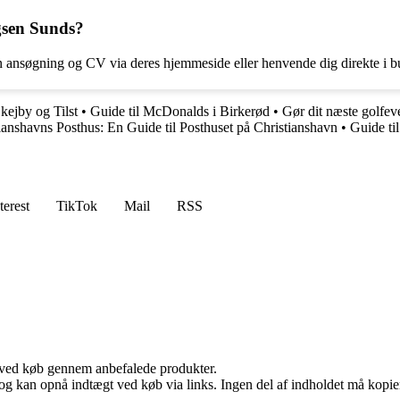
gsen Sunds?
ansøgning og CV via deres hjemmeside eller henvende dig direkte i b
kejby og Tilst
•
Guide til McDonalds i Birkerød
•
Gør dit næste golfe
ianshavns Posthus: En Guide til Posthuset på Christianshavn
•
Guide ti
terest
TikTok
Mail
RSS
 ved køb gennem anbefalede produkter.
og kan opnå indtægt ved køb via links. Ingen del af indholdet må kopiere