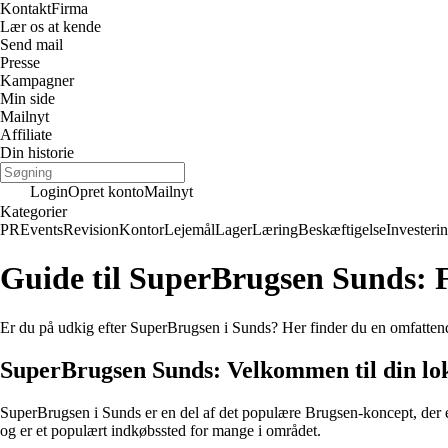
Kontakt
Firma
Lær os at kende
Send mail
Presse
Kampagner
Min side
Mailnyt
Affiliate
Din historie
Login
Opret konto
Mailnyt
Kategorier
PR
Events
Revision
Kontor
Lejemål
Lager
Læring
Beskæftigelse
Investeri
Guide til SuperBrugsen Sunds: F
Er du på udkig efter SuperBrugsen i Sunds? Her finder du en omfattend
SuperBrugsen Sunds: Velkommen til din lok
SuperBrugsen i Sunds er en del af det populære Brugsen-koncept, der er 
og er et populært indkøbssted for mange i området.