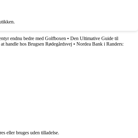
utikken.
ventyr endnu bedre med Golfboxen
•
Den Ultimative Guide til
l at handle hos Brugsen Rødegårdsvej
•
Nordea Bank i Randers:
s eller bruges uden tilladelse.