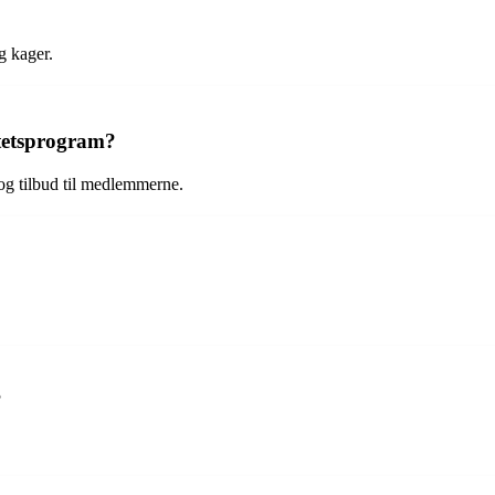
g kager.
tetsprogram?
og tilbud til medlemmerne.
?