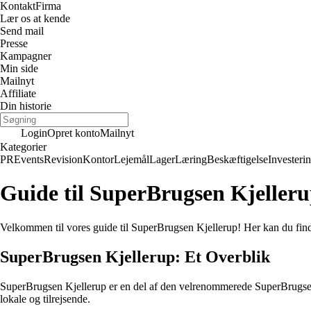
Kontakt
Firma
Lær os at kende
Send mail
Presse
Kampagner
Min side
Mailnyt
Affiliate
Din historie
Login
Opret konto
Mailnyt
Kategorier
PR
Events
Revision
Kontor
Lejemål
Lager
Læring
Beskæftigelse
Investeri
Guide til SuperBrugsen Kjelleru
Velkommen til vores guide til SuperBrugsen Kjellerup! Her kan du find
SuperBrugsen Kjellerup: Et Overblik
SuperBrugsen Kjellerup er en del af den velrenommerede SuperBrugsen kæde
lokale og tilrejsende.