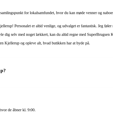
 samlingspunkt for lokalsamfundet, hvor du kan møde venner og naboer,
jellerup! Personalet er altid venlige, og udvalget er fantastisk. Jeg føle
æle dig selv med noget lækkert, kan du altid regne med SuperBrugsen K
en Kjellerup og opleve alt, hvad butikken har at byde på.
up?
vor de åbner kl. 9:00.