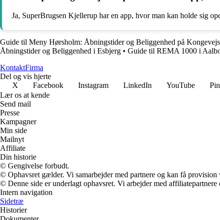
Ja, SuperBrugsen Kjellerup har en app, hvor man kan holde sig opda
Guide til Meny Hørsholm: Åbningstider og Beliggenhed på Kongevejs
Åbningstider og Beliggenhed i Esbjerg
•
Guide til REMA 1000 i Aalbo
Kontakt
Firma
Del og vis hjerte
X
Facebook
Instagram
LinkedIn
YouTube
Pin
Lær os at kende
Send mail
Presse
Kampagner
Min side
Mailnyt
Affiliate
Din historie
© Gengivelse forbudt.
© Ophavsret gælder. Vi samarbejder med partnere og kan få provision
© Denne side er underlagt ophavsret. Vi arbejder med affiliatepartnere 
Intern navigation
Sidetræ
Historier
Dokumenter