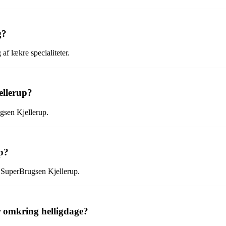
g?
af lækre specialiteter.
ellerup?
ugsen Kjellerup.
p?
ra SuperBrugsen Kjellerup.
 omkring helligdage?