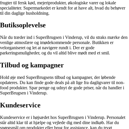
frugter til fersk kød, mejeriprodukter, økologiske varer og lokale
specialiteter. Supermarkedet er kendt for at have alt, hvad du behøver
til din daglige husholdning.
Butiksoplevelse
Når du træder ind i SuperBrugsen i Vinderup, vil du straks mærke den
venlige atmosfære og imødekommende personale. Butikken er
velorganiseret og let at navigere rundt i. Der er gode
parkeringsmuligheder, og du vil altid blive mødt med et smil.
Tilbud og kampagner
Hold øje med SuperBrugsens tilbud og kampagner, der løbende
opdateres. Du kan finde gode deals på alt lige fra dagligvarer til non-
food produkter. Spar penge og udnyt de gode priser, når du handler i
SuperBrugsen i Vinderup.
Kundeservice
Kundeservice er i højsædet hos SuperBrugsen i Vinderup. Personalet
står altid klar til at hjælpe og vejlede dig med dine indkøb. Har du
spørgsmål om produkter eller brug for assistance, kan du trygt