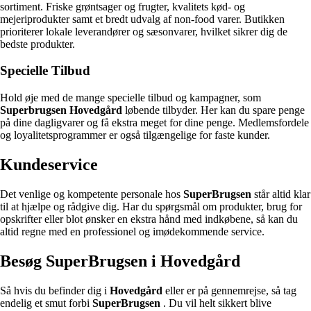
sortiment. Friske grøntsager og frugter, kvalitets kød- og
mejeriprodukter samt et bredt udvalg af non-food varer. Butikken
prioriterer lokale leverandører og sæsonvarer, hvilket sikrer dig de
bedste produkter.
Specielle Tilbud
Hold øje med de mange specielle tilbud og kampagner, som
Superbrugsen Hovedgård
løbende tilbyder. Her kan du spare penge
på dine dagligvarer og få ekstra meget for dine penge. Medlemsfordele
og loyalitetsprogrammer er også tilgængelige for faste kunder.
Kundeservice
Det venlige og kompetente personale hos
SuperBrugsen
står altid klar
til at hjælpe og rådgive dig. Har du spørgsmål om produkter, brug for
opskrifter eller blot ønsker en ekstra hånd med indkøbene, så kan du
altid regne med en professionel og imødekommende service.
Besøg SuperBrugsen i Hovedgård
Så hvis du befinder dig i
Hovedgård
eller er på gennemrejse, så tag
endelig et smut forbi
SuperBrugsen
. Du vil helt sikkert blive