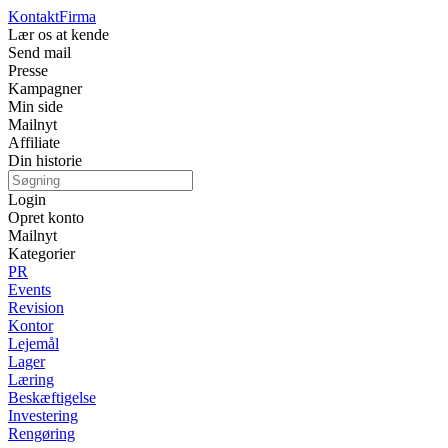
Kontakt
Firma
Lær os at kende
Send mail
Presse
Kampagner
Min side
Mailnyt
Affiliate
Din historie
Login
Opret konto
Mailnyt
Kategorier
PR
Events
Revision
Kontor
Lejemål
Lager
Læring
Beskæftigelse
Investering
Rengøring