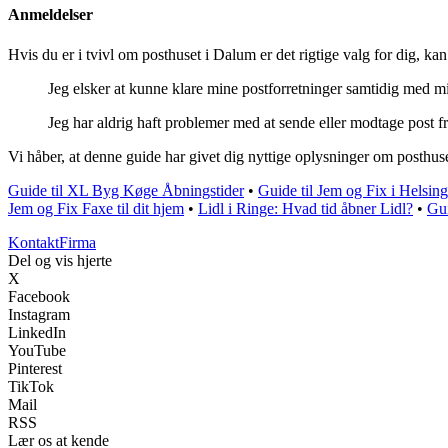
Anmeldelser
Hvis du er i tvivl om posthuset i Dalum er det rigtige valg for dig, ka
Jeg elsker at kunne klare mine postforretninger samtidig med m
Jeg har aldrig haft problemer med at sende eller modtage post 
Vi håber, at denne guide har givet dig nyttige oplysninger om posthus
Guide til XL Byg Køge Åbningstider
•
Guide til Jem og Fix i Helsin
Jem og Fix Faxe til dit hjem
•
Lidl i Ringe: Hvad tid åbner Lidl?
•
Gui
Kontakt
Firma
Del og vis hjerte
X
Facebook
Instagram
LinkedIn
YouTube
Pinterest
TikTok
Mail
RSS
Lær os at kende