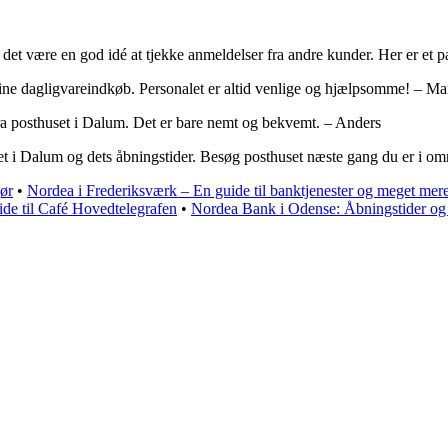
n det være en god idé at tjekke anmeldelser fra andre kunder. Her er et p
ine dagligvareindkøb. Personalet er altid venlige og hjælpsomme! – Ma
fra posthuset i Dalum. Det er bare nemt og bekvemt. – Anders
et i Dalum og dets åbningstider. Besøg posthuset næste gang du er i områ
gør
•
Nordea i Frederiksværk – En guide til banktjenester og meget mer
de til Café Hovedtelegrafen
•
Nordea Bank i Odense: Åbningstider og