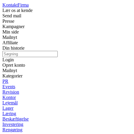
Kontakt
Firma
Lær os at kende
Send mail
Presse
Kampagner
Min side
Mailnyt
Affiliate
Din historie
Login
Opret konto
Mailnyt
Kategorier
PR
Events
Revision
Kontor
Lejemål
Lager
Læring
Beskæftigelse
Investering
Rengøring