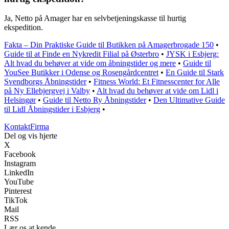
Ja, Netto på Amager har en selvbetjeningskasse til hurtig
ekspedition.
Fakta – Din Praktiske Guide til Butikken på Amagerbrogade 150
•
Guide til at Finde en Nykredit Filial på Østerbro
•
JYSK i Esbjerg:
Alt hvad du behøver at vide om åbningstider og mere
•
Guide til
YouSee Butikker i Odense og Rosengårdcentret
•
En Guide til Stark
Svendborgs Åbningstider
•
Fitness World: Et Fitnesscenter for Alle
på Ny Ellebjergvej i Valby
•
Alt hvad du behøver at vide om Lidl i
Helsingør
•
Guide til Netto Ry Åbningstider
•
Den Ultimative Guide
til Lidl Åbningstider i Esbjerg
•
Kontakt
Firma
Del og vis hjerte
X
Facebook
Instagram
LinkedIn
YouTube
Pinterest
TikTok
Mail
RSS
Lær os at kende