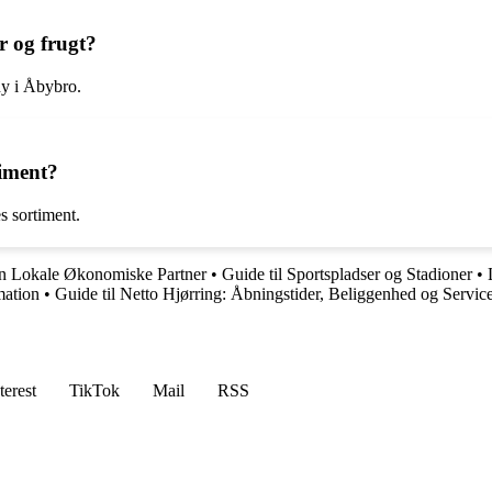
r og frugt?
ny i Åbybro.
timent?
s sortiment.
in Lokale Økonomiske Partner
•
Guide til Sportspladser og Stadioner
•
mation
•
Guide til Netto Hjørring: Åbningstider, Beliggenhed og Servic
terest
TikTok
Mail
RSS