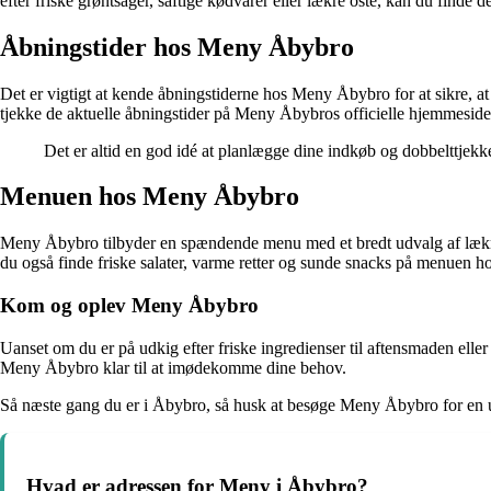
efter friske grøntsager, saftige kødvarer eller lækre oste, kan du finde
Åbningstider hos Meny Åbybro
Det er vigtigt at kende åbningstiderne hos Meny Åbybro for at sikre, at
tjekke de aktuelle åbningstider på Meny Åbybros officielle hjemmeside 
Det er altid en god idé at planlægge dine indkøb og dobbelttjekke
Menuen hos Meny Åbybro
Meny Åbybro tilbyder en spændende menu med et bredt udvalg af lækre re
du også finde friske salater, varme retter og sunde snacks på menuen
Kom og oplev Meny Åbybro
Uanset om du er på udkig efter friske ingredienser til aftensmaden ell
Meny Åbybro klar til at imødekomme dine behov.
Så næste gang du er i Åbybro, så husk at besøge Meny Åbybro for en un
Hvad er adressen for Meny i Åbybro?