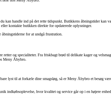
 det hele hos Meny Åbybro.
 du kan handle ind på det rette tidspunkt. Butikkens åbningstider kan va
eller kontakte butikken direkte for opdaterede oplysninger.
 åbningstiderne for at undgå frustration.
tter og specialiteter. Fra friskbagt brød til delikate kager og velsma
 hos Meny Åbybro.
er bare lyst til at forkæle dine smagsløg, så er Meny Åbybro et besøg 
ik indkøbsoplevelse, hvor kvalitet og service går op i en højere enhed