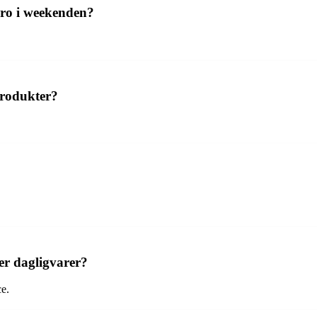
bro i weekenden?
produkter?
er dagligvarer?
e.