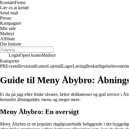
Kontakt
Firma
Lær os at kende
Send mail
Presse
Kampagner
Min side
Mailnyt
Affiliate
Din historie
Login
Opret konto
Mailnyt
Kategorier
PR
Events
Revision
Kontor
Lejemål
Lager
Læring
Beskæftigelse
Investeri
Guide til Meny Åbybro: Åbnings
Er du på jagt efter friske råvarer, lækre delikatesser og god service i
herunder åbningstider, menu og meget mere.
Meny Åbybro: En oversigt
Meny Åbybro er en populær dagligvarebutik beliggende i det hyggelige Å