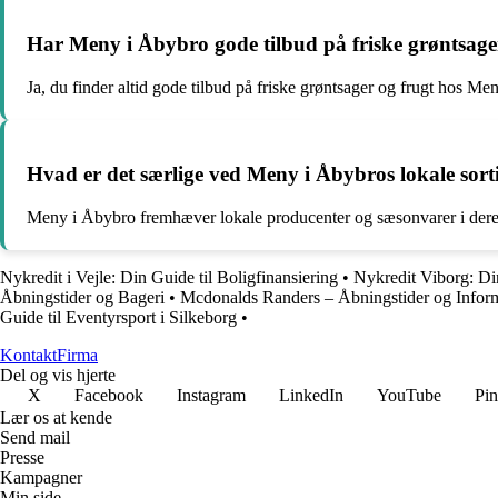
Har Meny i Åbybro gode tilbud på friske grøntsage
Ja, du finder altid gode tilbud på friske grøntsager og frugt hos Me
Hvad er det særlige ved Meny i Åbybros lokale sor
Meny i Åbybro fremhæver lokale producenter og sæsonvarer i dere
Nykredit i Vejle: Din Guide til Boligfinansiering
•
Nykredit Viborg: D
Åbningstider og Bageri
•
Mcdonalds Randers – Åbningstider og Infor
Guide til Eventyrsport i Silkeborg
•
Kontakt
Firma
Del og vis hjerte
X
Facebook
Instagram
LinkedIn
YouTube
Pin
Lær os at kende
Send mail
Presse
Kampagner
Min side