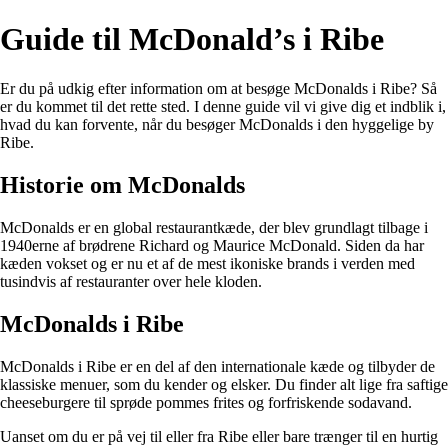
Guide til McDonald’s i Ribe
Er du på udkig efter information om at besøge McDonalds i Ribe? Så
er du kommet til det rette sted. I denne guide vil vi give dig et indblik i,
hvad du kan forvente, når du besøger McDonalds i den hyggelige by
Ribe.
Historie om McDonalds
McDonalds er en global restaurantkæde, der blev grundlagt tilbage i
1940erne af brødrene Richard og Maurice McDonald. Siden da har
kæden vokset og er nu et af de mest ikoniske brands i verden med
tusindvis af restauranter over hele kloden.
McDonalds i Ribe
McDonalds i Ribe er en del af den internationale kæde og tilbyder de
klassiske menuer, som du kender og elsker. Du finder alt lige fra saftige
cheeseburgere til sprøde pommes frites og forfriskende sodavand.
Uanset om du er på vej til eller fra Ribe eller bare trænger til en hurtig