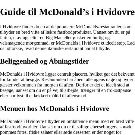
Guide til McDonald’s i Hvidovre
I Hvidovre finder du en af de populære McDonalds-restauranter, som
tilbyder en bred vifte af lækre fastfoodprodukter. Uanset om du er på
farten, cravings efter en Big Mac eller ønsker en hurtig og
velsmagende morgenmad, er McDonalds i Hvidovre et ideelt stop. Lad
os udforske, hvad denne ikoniske restaurant har at tilbyde.
Beliggenhed og Åbningstider
McDonalds i Hvidovre ligger centralt placeret, hvilket gør det bekvemt
for kunder at besøge. Restauranten har åbent alle ugens dage og byder
gæster velkommen fra morgen til aften. Derfor er det et ideelt sted at
besøge, uanset om du er på vej til arbejde, trænger til en frokostpause
eller har lyst til et lækkert måltid til aftensmad.
Menuen hos McDonalds i Hvidovre
McDonalds i Hvidovre tilbyder en omfattende menu med en bred vifte
af fastfoodfavoritter. Uanset om du er til saftige cheeseburgers, sprøde
pommes frites, friske salater eller søde desserter, er der noget for