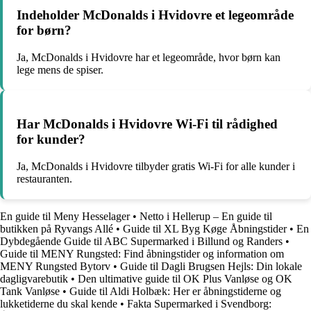
Indeholder McDonalds i Hvidovre et legeområde
for børn?
Ja, McDonalds i Hvidovre har et legeområde, hvor børn kan
lege mens de spiser.
Har McDonalds i Hvidovre Wi-Fi til rådighed
for kunder?
Ja, McDonalds i Hvidovre tilbyder gratis Wi-Fi for alle kunder i
restauranten.
En guide til Meny Hesselager
•
Netto i Hellerup – En guide til
butikken på Ryvangs Allé
•
Guide til XL Byg Køge Åbningstider
•
En
Dybdegående Guide til ABC Supermarked i Billund og Randers
•
Guide til MENY Rungsted: Find åbningstider og information om
MENY Rungsted Bytorv
•
Guide til Dagli Brugsen Hejls: Din lokale
dagligvarebutik
•
Den ultimative guide til OK Plus Vanløse og OK
Tank Vanløse
•
Guide til Aldi Holbæk: Her er åbningstiderne og
lukketiderne du skal kende
•
Fakta Supermarked i Svendborg: