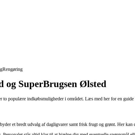
ng
Rengøring
ed og SuperBrugsen Ølsted
to populære indkøbsmuligheder i området. Læs med her for en guide til 
yder et bredt udvalg af dagligvarer samt frisk frugt og grønt. Her kan d
Personalet står altid klar til at hjælpe dig med eventuelle spørgsmål elle