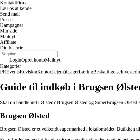
Kontakt
Firma
Lær os at kende
Send mail
Presse
Kampagner
Min side
Mailnyt
Affiliate
Din historie
Login
Opret konto
Mailnyt
Kategorier
PR
Events
Revision
Kontor
Lejemål
Lager
Læring
Beskæftigelse
Investeri
Guide til indkøb i Brugsen Ølst
Skal du handle ind i Ølsted? Brugsen Ølsted og SuperBrugsen Ølsted er 
Brugsen Ølsted
Brugsen Ølsted er et velkendt supermarked i lokalområdet. Butikken tilb
En af fordelene ved at handle i Brugsen Ølsted er den venlige betjening. 