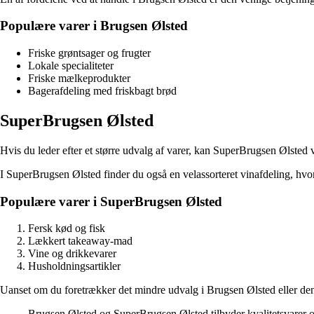
Populære varer i Brugsen Ølsted
Friske grøntsager og frugter
Lokale specialiteter
Friske mælkeprodukter
Bagerafdeling med friskbagt brød
SuperBrugsen Ølsted
Hvis du leder efter et større udvalg af varer, kan SuperBrugsen Ølsted v
I SuperBrugsen Ølsted finder du også en velassorteret vinafdeling, hvor d
Populære varer i SuperBrugsen Ølsted
Fersk kød og fisk
Lækkert takeaway-mad
Vine og drikkevarer
Husholdningsartikler
Uanset om du foretrækker det mindre udvalg i Brugsen Ølsted eller den 
Brugsen Ølsted og SuperBrugsen Ølsted tilbyder kvalitetsvarer og