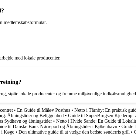
d?
en medlemskabsformular.
marbejde med lokale producenter.
rretning?
rug, støtte lokale producenter og fremme miljøvenlige indkøbsmulighed
centret
•
En Guide til Måløv Posthus
•
Netto i Tårnby: En praktisk guid
rg: Åbningstider og Beliggenhed
•
Guide til SuperBrugsen Kjellerup: 
as Sydhavn og åbningstider
•
Netto i Hvide Sande: En Guide til Lokal
ide til Danske Bank Nørreport og Åbningstider i København
•
Guide t
 i Køge
•
Den ultimative guide til at vælge den bedste sønderris grill
•
G