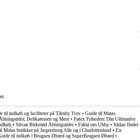
er.
e til indkøb og faciliteter på Tårnby Torv
•
Guide til Matas
Åbningstider, Delikatessen og Mere
•
Føtex Friheden: Din Ultimative
indkøb
•
Silvan Birkerød Åbningstider
•
Fakta om Ubby
•
Sådan finder
il Matas butikker på Jægersborg Alle og i Charlottenlund
•
En
uide til indkøb i Brugsen Ølsted og SuperBrugsen Ølsted
•