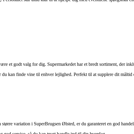
ære et godt valg for dig. Supermarkedet har et bredt sortiment, der inkl
u kan finde vine til enhver lejlighed. Perfekt til at supplere dit måltid
større variation i SuperBrugsen Ølsted, er du garanteret en god handel
 god service, så du kan trygt handle ind til din hverdag.