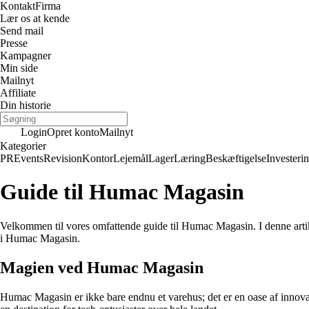
Kontakt
Firma
Lær os at kende
Send mail
Presse
Kampagner
Min side
Mailnyt
Affiliate
Din historie
Login
Opret konto
Mailnyt
Kategorier
PR
Events
Revision
Kontor
Lejemål
Lager
Læring
Beskæftigelse
Investeri
Guide til Humac Magasin
Velkommen til vores omfattende guide til Humac Magasin. I denne arti
i Humac Magasin.
Magien ved Humac Magasin
Humac Magasin er ikke bare endnu et varehus; det er en oase af innova