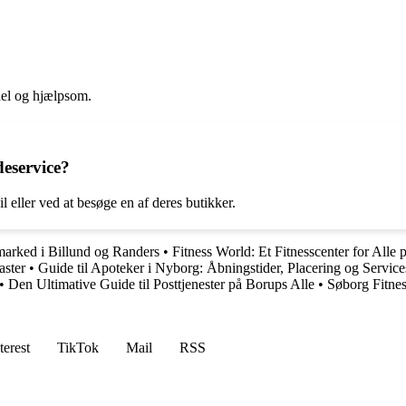
nel og hjælpsom.
eservice?
eller ved at besøge en af deres butikker.
arked i Billund og Randers
•
Fitness World: Et Fitnesscenter for Alle 
aster
•
Guide til Apoteker i Nyborg: Åbningstider, Placering og Service
•
Den Ultimative Guide til Posttjenester på Borups Alle
•
Søborg Fitne
terest
TikTok
Mail
RSS