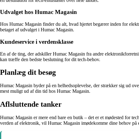
en destination for tech-entusiaster over hele landet.
Udvalget hos Humac Magasin
Hos Humac Magasin finder du alt, hvad hjertet begærer inden for elektr
betaget af udvalget i Humac Magasin.
Kundeservice i verdensklasse
En af de ting, der adskiller Humac Magasin fra andre elektronikforretnin
kan træffe den bedste beslutning for dit tech-behov.
Planlæg dit besøg
Humac Magasin byder på en helhedsoplevelse, der strækker sig ud over 
mest muligt ud af din tid hos Humac Magasin.
Aflsluttende tanker
Humac Magasin er mere end bare en butik – det er et mødested for tech-
verden af elektronik, vil Humac Magasin imødekomme dine behov på e