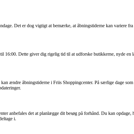
age. Det er dog vigtigt at bemærke, at åbningstiderne kan variere fra da
il 16:00. Dette giver dig rigelig tid til at udforske butikkerne, nyde en
r kan ændre åbningstiderne i Friis Shoppingcenter. På særlige dage som B
pdateringer.
ter anbefales det at planlægge dit besøg på forhånd. Du kan opdage, hvi
eltage i.