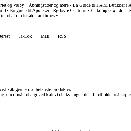
eriet og Valby – Åbningstider og mere
•
En Guide til H&M Butikker i 
rand
•
En guide til Apoteker i Rødovre Centrum
•
En komplet guide til
dste ud af din lokale høm brugs
•
terest
TikTok
Mail
RSS
 ved køb gennem anbefalede produkter.
og kan opnå indtægt ved køb via links. Ingen del af indholdet må kopiere