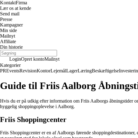
Kontakt
Firma
Lær os at kende
Send mail
Presse
Kampagner
Min side
Mailnyt
Affiliate
Din historie
Login
Opret konto
Mailnyt
Kategorier
PR
Events
Revision
Kontor
Lejemål
Lager
Læring
Beskæftigelse
Investeri
Guide til Friis Aalborg Åbnings
Hvis du er på udkig efter information om Friis Aalborgs åbningstider om
hyggelig shoppingoplevelse i Aalborg.
Friis Shoppingcenter
Friis Shoppingcenter er en af Aalborgs førende shoppingdestinationer, de