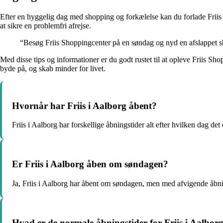
Efter en hyggelig dag med shopping og forkælelse kan du forlade Friis 
at sikre en problemfri afrejse.
“Besøg Friis Shoppingcenter på en søndag og nyd en afslappet s
Med disse tips og informationer er du godt rustet til at opleve Friis Sh
byde på, og skab minder for livet.
Hvornår har Friis i Aalborg åbent?
Friis i Aalborg har forskellige åbningstider alt efter hvilken dag det 
Er Friis i Aalborg åben om søndagen?
Ja, Friis i Aalborg har åbent om søndagen, men med afvigende åbni
Hvad er de normale åbningstider for Friis i Aalbor