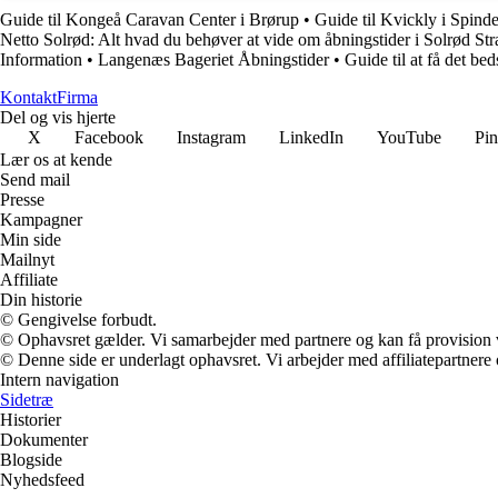
Guide til Kongeå Caravan Center i Brørup
•
Guide til Kvickly i Spind
Netto Solrød: Alt hvad du behøver at vide om åbningstider i Solrød St
Information
•
Langenæs Bageriet Åbningstider
•
Guide til at få det be
Kontakt
Firma
Del og vis hjerte
X
Facebook
Instagram
LinkedIn
YouTube
Pin
Lær os at kende
Send mail
Presse
Kampagner
Min side
Mailnyt
Affiliate
Din historie
© Gengivelse forbudt.
© Ophavsret gælder. Vi samarbejder med partnere og kan få provision
© Denne side er underlagt ophavsret. Vi arbejder med affiliatepartnere 
Intern navigation
Sidetræ
Historier
Dokumenter
Blogside
Nyhedsfeed