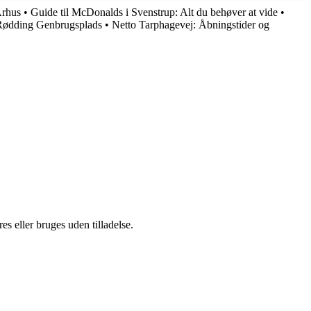
Århus
•
Guide til McDonalds i Svenstrup: Alt du behøver at vide
•
 Rødding Genbrugsplads
•
Netto Tarphagevej: Åbningstider og
s eller bruges uden tilladelse.