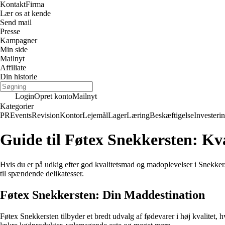
Kontakt
Firma
Lær os at kende
Send mail
Presse
Kampagner
Min side
Mailnyt
Affiliate
Din historie
Login
Opret konto
Mailnyt
Kategorier
PR
Events
Revision
Kontor
Lejemål
Lager
Læring
Beskæftigelse
Investeri
Guide til Føtex Snekkersten: Kv
Hvis du er på udkig efter god kvalitetsmad og madoplevelser i Snekkerste
til spændende delikatesser.
Føtex Snekkersten: Din Maddestination
Føtex Snekkersten tilbyder et bredt udvalg af fødevarer i høj kvalitet, h