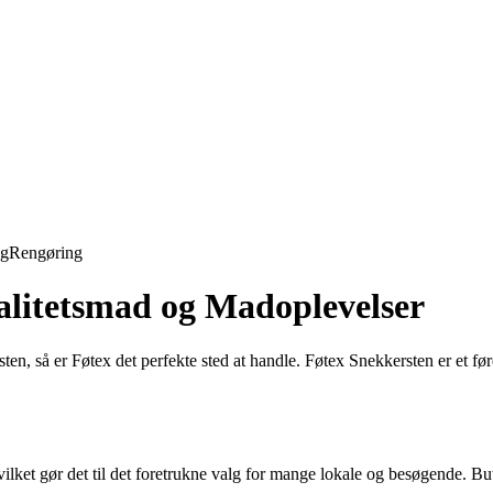
ng
Rengøring
alitetsmad og Madoplevelser
n, så er Føtex det perfekte sted at handle. Føtex Snekkersten er et føre
vilket gør det til det foretrukne valg for mange lokale og besøgende. Buti