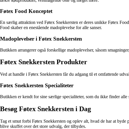
lækre kødprodukter, velsmagende oste og meget mere.
Føtex Food Konceptet
En særlig attraktion ved Føtex Snekkersten er deres unikke Føtex Food k
Food skaber en enestående madoplevelse for alle sanser.
Madoplevelser i Føtex Snekkersten
Butikken arrangerer også forskellige madoplevelser, såsom smagninger,
Føtex Snekkersten Produkter
Ved at handle i Føtex Snekkersten får du adgang til et omfattende udvalg 
Føtex Snekkersten Specialiteter
Butikken er kendt for sine særlige specialiteter, som du ikke finder all
Besøg Føtex Snekkersten i Dag
Tag et smut forbi Føtex Snekkersten og oplev alt, hvad de har at byde 
blive skuffet over det store udvalg, der tilbydes.