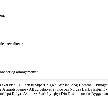
ten.
e specialiteter.
ivenheder og arrangementer.
u skal vide
•
Guiden til SuperBrugsen Stensballe og Horsens: Åbningsti
de Åbningstiderne
•
Alt du behøver at vide om Nordea Bank i Esbjerg
•
World på Dalgas Avenue
•
Stark Lyngby: Din Destination for Byggemate