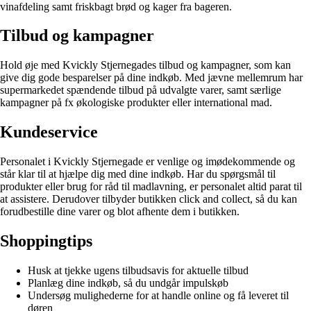
vinafdeling samt friskbagt brød og kager fra bageren.
Tilbud og kampagner
Hold øje med Kvickly Stjernegades tilbud og kampagner, som kan
give dig gode besparelser på dine indkøb. Med jævne mellemrum har
supermarkedet spændende tilbud på udvalgte varer, samt særlige
kampagner på fx økologiske produkter eller international mad.
Kundeservice
Personalet i Kvickly Stjernegade er venlige og imødekommende og
står klar til at hjælpe dig med dine indkøb. Har du spørgsmål til
produkter eller brug for råd til madlavning, er personalet altid parat til
at assistere. Derudover tilbyder butikken click and collect, så du kan
forudbestille dine varer og blot afhente dem i butikken.
Shoppingtips
Husk at tjekke ugens tilbudsavis for aktuelle tilbud
Planlæg dine indkøb, så du undgår impulskøb
Undersøg mulighederne for at handle online og få leveret til
døren