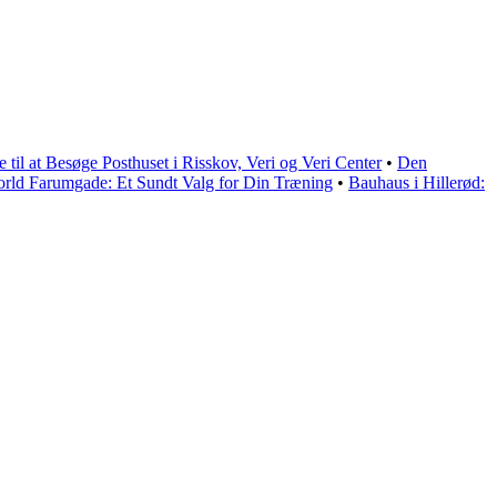
 til at Besøge Posthuset i Risskov, Veri og Veri Center
•
Den
orld Farumgade: Et Sundt Valg for Din Træning
•
Bauhaus i Hillerød: