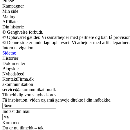
Presse
Kampagner
Min side
Mailnyt
Affiliate
Din historie
© Gengivelse forbudt.
© Ophavsret gælder. Vi samarbejder med partnere og kan få provisio
© Denne side er underlagt ophavsret. Vi arbejder med affiliatepartnere
Intern navigation
Sidetræ
Historier
Dokumenter
Blogside
Nyhedsfeed
KontaktFirma.dk
akommunikation
service@akommunikation.dk
Tilmeld dig vores nyhedsbrev
Få inspiration, viden og små genveje direkte i din indbakke.
Indtast din mail
Kom med
Du er nu tilmeldt – tak