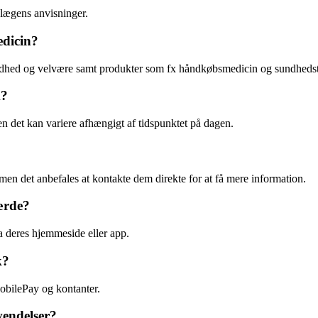
lægens anvisninger.
edicin?
dhed og velvære samt produkter som fx håndkøbsmedicin og sundhedst
k?
 det kan variere afhængigt af tidspunktet på dagen.
en det anbefales at kontakte dem direkte for at få mere information.
ærde?
ia deres hjemmeside eller app.
k?
obilePay og kontanter.
endelser?