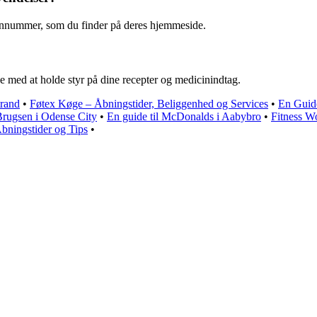
onnummer, som du finder på deres hjemmeside.
e med at holde styr på dine recepter og medicinindtag.
trand
•
Føtex Køge – Åbningstider, Beliggenhed og Services
•
En Guide
Brugsen i Odense City
•
En guide til McDonalds i Aabybro
•
Fitness W
Åbningstider og Tips
•