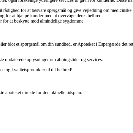
k også forskellige yderligere services til gavn for kunderne. Disse ka
il rådighed for at besvare spørgsmål og give vejledning om medicinske
ng for at hjælpe kunder med at overvåge deres helbred.
r for at beskytte mod almindelige sygdomme.
ler blot et spørgsmål om din sundhed, er Apoteket i Espergærde det rett
este opdaterede oplysninger om åbningstider og services.
e og kvalitetsprodukter til dit helbred!
e apoteket direkte for den aktuelle tidsplan.