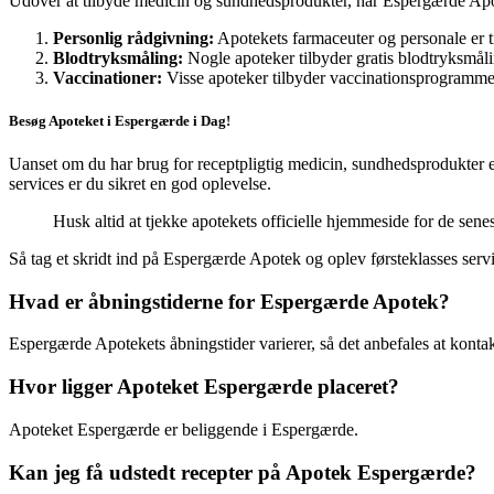
Udover at tilbyde medicin og sundhedsprodukter, har Espergærde Apote
Personlig rådgivning:
Apotekets farmaceuter og personale er t
Blodtryksmåling:
Nogle apoteker tilbyder gratis blodtryksmåli
Vaccinationer:
Visse apoteker tilbyder vaccinationsprogramme
Besøg Apoteket i Espergærde i Dag!
Uanset om du har brug for receptpligtig medicin, sundhedsprodukter el
services er du sikret en god oplevelse.
Husk altid at tjekke apotekets officielle hjemmeside for de sen
Så tag et skridt ind på Espergærde Apotek og oplev førsteklasses servic
Hvad er åbningstiderne for Espergærde Apotek?
Espergærde Apotekets åbningstider varierer, så det anbefales at kontakt
Hvor ligger Apoteket Espergærde placeret?
Apoteket Espergærde er beliggende i Espergærde.
Kan jeg få udstedt recepter på Apotek Espergærde?