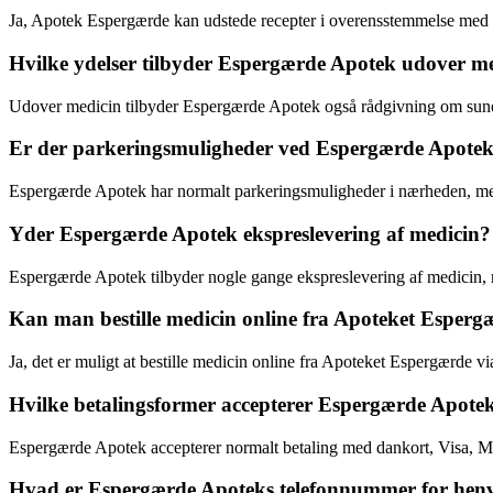
Ja, Apotek Espergærde kan udstede recepter i overensstemmelse med 
Hvilke ydelser tilbyder Espergærde Apotek udover m
Udover medicin tilbyder Espergærde Apotek også rådgivning om sun
Er der parkeringsmuligheder ved Espergærde Apote
Espergærde Apotek har normalt parkeringsmuligheder i nærheden, men
Yder Espergærde Apotek ekspreslevering af medicin?
Espergærde Apotek tilbyder nogle gange ekspreslevering af medicin, m
Kan man bestille medicin online fra Apoteket Esperg
Ja, det er muligt at bestille medicin online fra Apoteket Espergærde v
Hvilke betalingsformer accepterer Espergærde Apote
Espergærde Apotek accepterer normalt betaling med dankort, Visa, M
Hvad er Espergærde Apoteks telefonnummer for henv