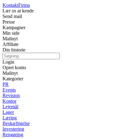
Kontakt
Firma
Lær os at kende
Send mail
Presse
Kampagner
Min side
Mailnyt
Affiliate
Din historie
Login
Opret konto
Mailnyt
Kategorier
PR
Events
Revision
Kontor
Lejemål
Lager
Læring
Beskæftigelse
Investering
Rengøring