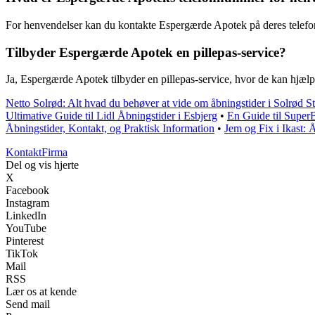
For henvendelser kan du kontakte Espergærde Apotek på deres telef
Tilbyder Espergærde Apotek en pillepas-service?
Ja, Espergærde Apotek tilbyder en pillepas-service, hvor de kan hjælp
Netto Solrød: Alt hvad du behøver at vide om åbningstider i Solrød S
Ultimative Guide til Lidl Åbningstider i Esbjerg
•
En Guide til Super
Åbningstider, Kontakt, og Praktisk Information
•
Jem og Fix i Ikast: 
Kontakt
Firma
Del og vis hjerte
X
Facebook
Instagram
LinkedIn
YouTube
Pinterest
TikTok
Mail
RSS
Lær os at kende
Send mail