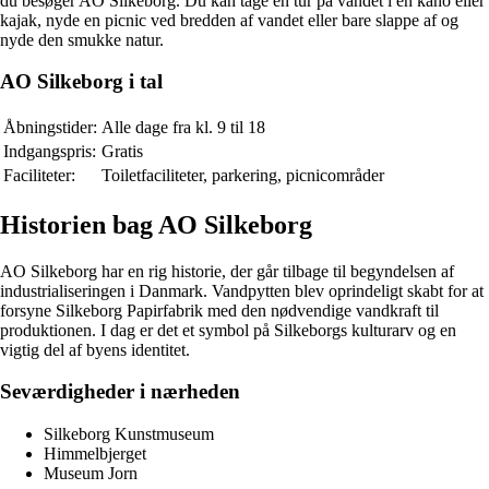
du besøger AO Silkeborg. Du kan tage en tur på vandet i en kano eller
kajak, nyde en picnic ved bredden af vandet eller bare slappe af og
nyde den smukke natur.
AO Silkeborg i tal
Åbningstider:
Alle dage fra kl. 9 til 18
Indgangspris:
Gratis
Faciliteter:
Toiletfaciliteter, parkering, picnicområder
Historien bag AO Silkeborg
AO Silkeborg har en rig historie, der går tilbage til begyndelsen af
industrialiseringen i Danmark. Vandpytten blev oprindeligt skabt for at
forsyne Silkeborg Papirfabrik med den nødvendige vandkraft til
produktionen. I dag er det et symbol på Silkeborgs kulturarv og en
vigtig del af byens identitet.
Seværdigheder i nærheden
Silkeborg Kunstmuseum
Himmelbjerget
Museum Jorn