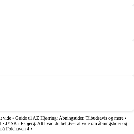
t vide
•
Guide til AZ Hjørring: Åbningstider, Tilbudsavis og mere
•
d
•
JYSK i Esbjerg: Alt hvad du behøver at vide om åbningstider og
 på Folehaven 4
•