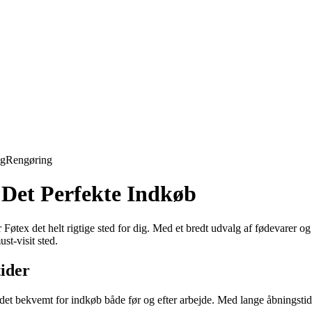
ng
Rengøring
l Det Perfekte Indkøb
Føtex det helt rigtige sted for dig. Med et bredt udvalg af fødevarer o
st-visit sted.
ider
ør det bekvemt for indkøb både før og efter arbejde. Med lange åbningstid