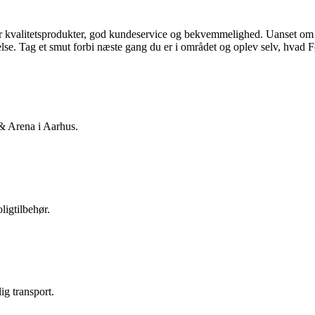
 kvalitetsprodukter, god kundeservice og bekvemmelighed. Uanset om du h
e. Tag et smut forbi næste gang du er i området og oplev selv, hvad Fø
 & Arena i Aarhus.
ligtilbehør.
g transport.