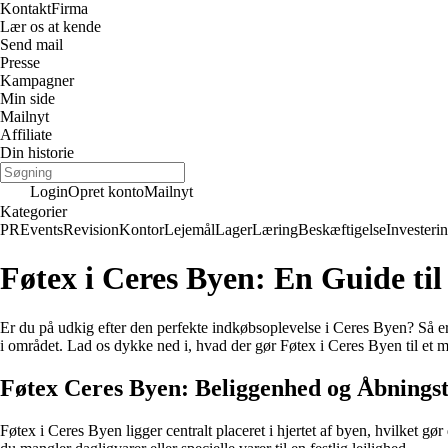
Kontakt
Firma
Lær os at kende
Send mail
Presse
Kampagner
Min side
Mailnyt
Affiliate
Din historie
Login
Opret konto
Mailnyt
Kategorier
PR
Events
Revision
Kontor
Lejemål
Lager
Læring
Beskæftigelse
Investeri
Føtex i Ceres Byen: En Guide ti
Er du på udkig efter den perfekte indkøbsoplevelse i Ceres Byen? Så er 
i området. Lad os dykke ned i, hvad der gør Føtex i Ceres Byen til et mu
Føtex Ceres Byen: Beliggenhed og Åbningst
Føtex i Ceres Byen ligger centralt placeret i hjertet af byen, hvilket g