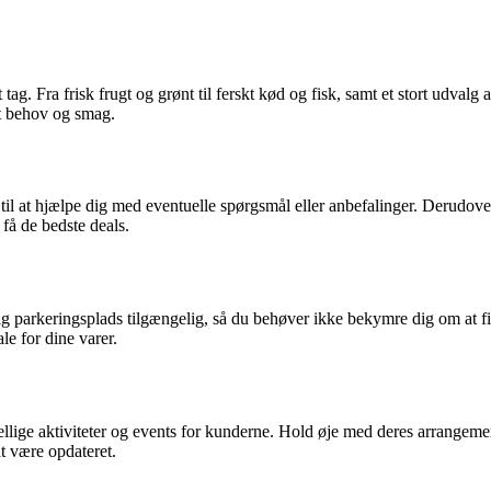
ag. Fra frisk frugt og grønt til ferskt kød og fisk, samt et stort udval
rt behov og smag.
ar til at hjælpe dig med eventuelle spørgsmål eller anbefalinger. Derud
 få de bedste deals.
g parkeringsplads tilgængelig, så du behøver ikke bekymre dig om at fi
le for dine varer.
llige aktiviteter og events for kunderne. Hold øje med deres arrangeme
at være opdateret.