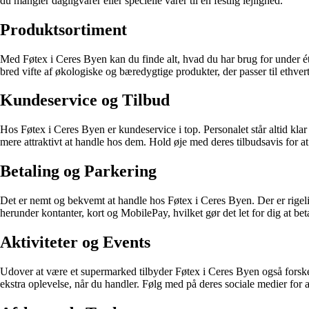
du mangler dagligvarer eller specielle varer til en festlig lejlighed.
Produktsortiment
Med Føtex i Ceres Byen kan du finde alt, hvad du har brug for under ét t
bred vifte af økologiske og bæredygtige produkter, der passer til ethve
Kundeservice og Tilbud
Hos Føtex i Ceres Byen er kundeservice i top. Personalet står altid kl
mere attraktivt at handle hos dem. Hold øje med deres tilbudsavis for at
Betaling og Parkering
Det er nemt og bekvemt at handle hos Føtex i Ceres Byen. Der er rigeli
herunder kontanter, kort og MobilePay, hvilket gør det let for dig at beta
Aktiviteter og Events
Udover at være et supermarked tilbyder Føtex i Ceres Byen også forske
ekstra oplevelse, når du handler. Følg med på deres sociale medier for 