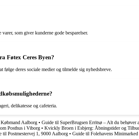
?
 varer, som giver kunderne gode besparelser.
ra Føtex Ceres Byen?
t følge deres sociale medier og tilmelde sig nyhedsbreve.
indkøbsmulighederne?
ri, delikatesse og cafeteria.
ar Købmand Aalborg
•
Guide til SuperBrugsen Erritsø – Alt du behøver a
 om Posthus i Viborg
•
Kvickly Broen i Esbjerg: Åbningstider og Tilbu
 til Postmestervej 1, 9000 Aalborg
•
Guide til Folehavens Minimarked