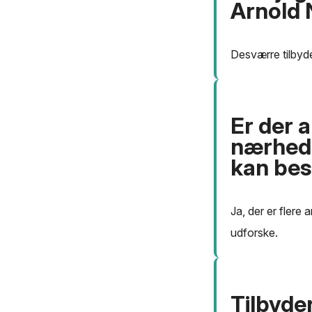
Arnold 
Desværre tilbyd
Er der a
nærhede
kan be
Ja, der er flere
udforske.
Tilbyde