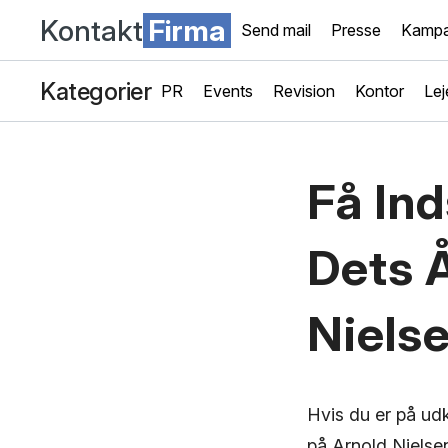
Kontakt
Firma
Send mail
Presse
Kampa
Kategorier
PR
Events
Revision
Kontor
Lej
Få Ind
Dets 
Niels
Hvis du er på ud
på Arnold Nielsen