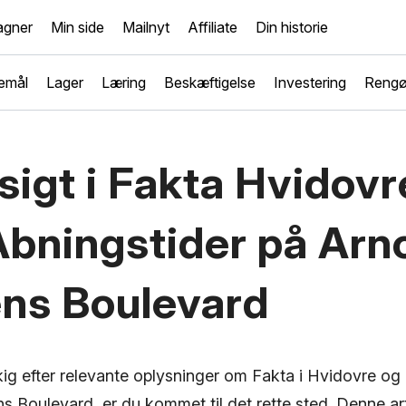
gner
Min side
Mailnyt
Affiliate
Din historie
emål
Lager
Læring
Beskæftigelse
Investering
Rengø
sigt i Fakta Hvidovr
Åbningstider på Arn
ens Boulevard
kig efter relevante oplysninger om Fakta i Hvidovre og 
s Boulevard, er du kommet til det rette sted. Denne arti