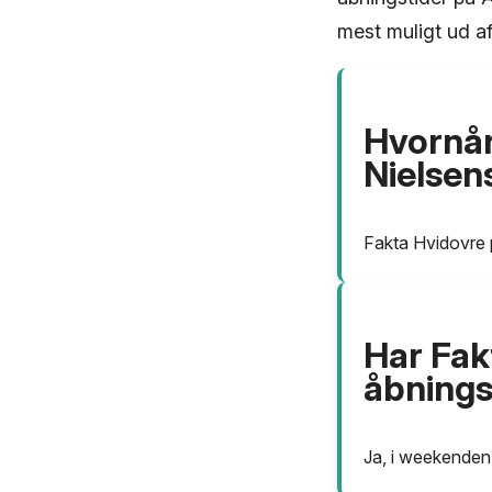
mest muligt ud a
Hvornår
Nielsen
Fakta Hvidovre 
Har Fak
åbnings
Ja, i weekenden 