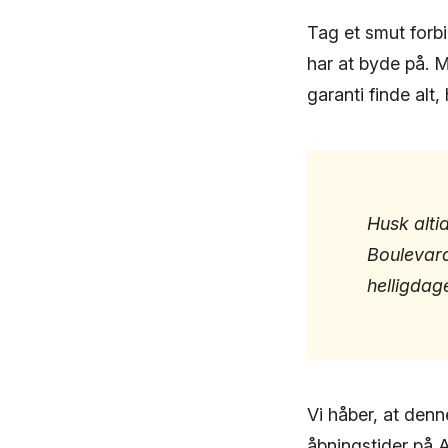
Tag et smut forb
har at byde på. 
garanti finde alt
Husk alti
Boulevard
helligdag
Vi håber, at denne
åbningstider på A