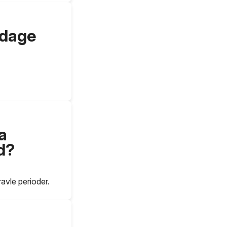
 dage
a
d?
ravle perioder.