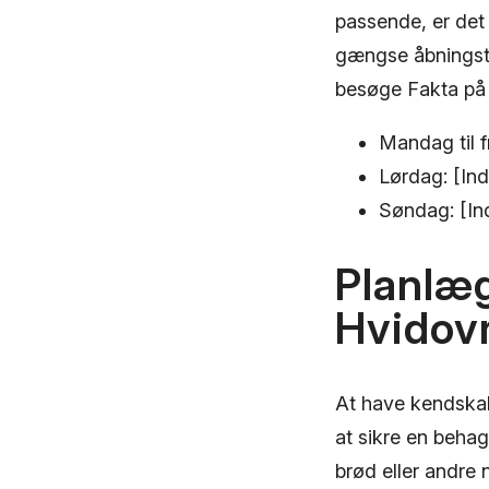
passende, er det 
gængse åbningsti
besøge Fakta på 
Mandag til f
Lørdag: [Ind
Søndag: [In
Planlæg
Hvidov
At have kendskab
at sikre en behag
brød eller andre