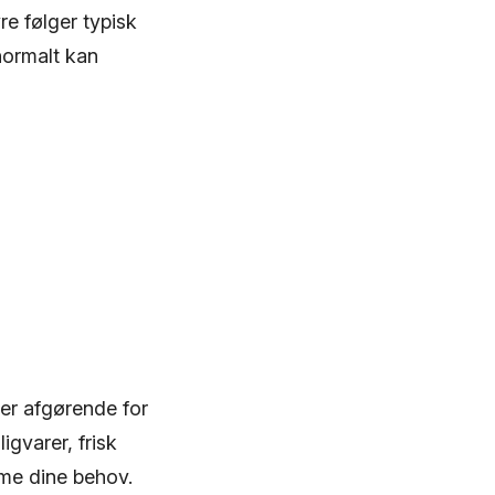
re følger typisk
normalt kan
er afgørende for
gvarer, frisk
me dine behov.