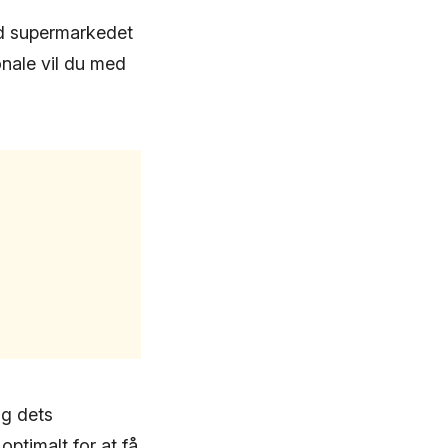
ad supermarkedet
nale vil du med
og dets
ptimalt for at få