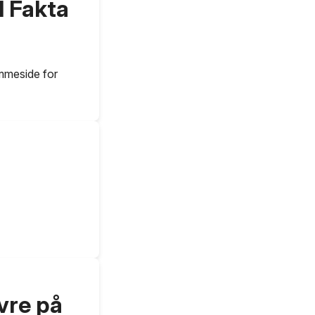
d Fakta
emmeside for
vre på