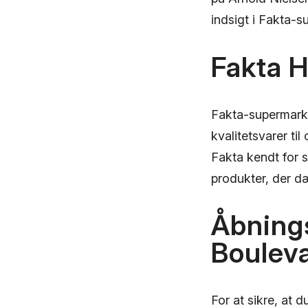
indsigt i Fakta-s
Fakta 
Fakta-supermarke
kvalitetsvarer ti
Fakta kendt for s
produkter, der d
Åbnings
Boulev
For at sikre, at