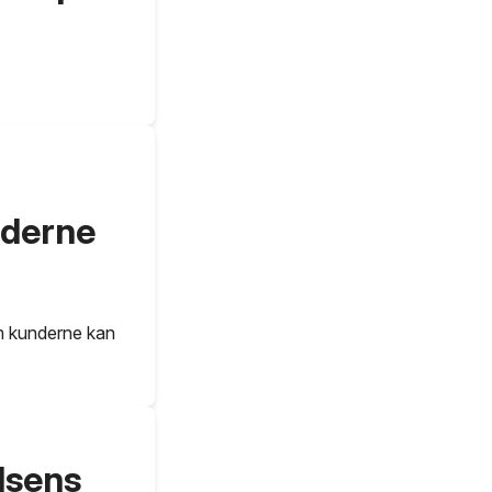
nderne
om kunderne kan
lsens