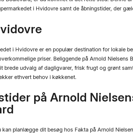
upermarkedet i Hvidovre samt de åbningstider, der gæld
Hvidovre
det i Hvidovre er en populær destination for lokale b
l overkommelige priser. Beliggende på Arnold Nielsens 
it brede udvalg af dagligvarer, frisk frugt og grønt s
ækker ethvert behov i køkkenet.
tider på Arnold Nielsen
ard
 du kan planlægge dit besøg hos Fakta på Arnold Nielse