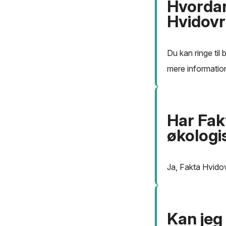
Hvordan
Hvidovre
Du kan ringe ti
mere informatio
Har Fak
økologi
Ja, Fakta Hvidov
Kan jeg