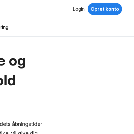
Login
Opret konto
ring
e og
old
dets åbningstider
kel vil give dig