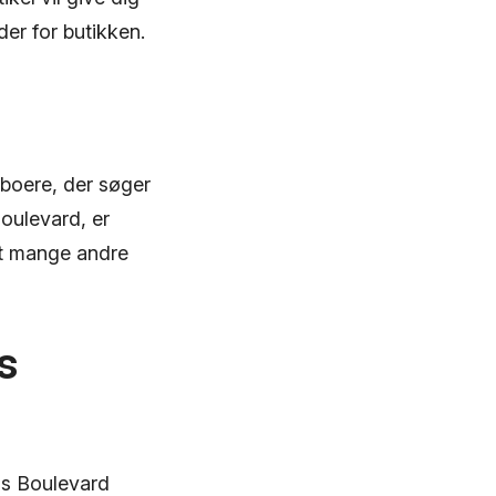
er for butikken.
eboere, der søger
Boulevard, er
amt mange andre
s
ns Boulevard