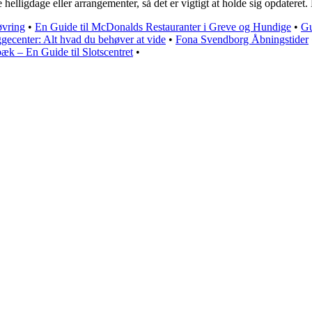
helligdage eller arrangementer, så det er vigtigt at holde sig opdateret
øvring
•
En Guide til McDonalds Restauranter i Greve og Hundige
•
Gu
ggecenter: Alt hvad du behøver at vide
•
Fona Svendborg Åbningstider
æk – En Guide til Slotscentret
•