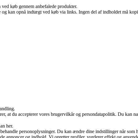
n ved køb gennem anbefalede produkter.
 og kan opnå indtægt ved køb via links. Ingen del af indholdet må kopier
andling.
ærer, at du accepterer vores brugervilkår og persondatapolitik. Du kan na
an her.
 behandle personoplysninger. Du kan ændre dine indstillinger når som h
ede annoncer og indhold. Vi opretter profiler, vurderer effekt og anvende