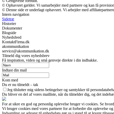
© Gengivelse forbudt.
© Ophavsret gælder. Vi samarbejder med partnere og kan få provisio
© Denne side er underlagt ophavsret. Vi arbejder med affiliatepartnere
Intern navigation
Sidetræ
Historier
Dokumenter
Blogside
Nyhedsfeed
KontaktFirma.dk
akommunikation
service@akommunikation.dk
Tilmeld dig vores nyhedsbrev
Få inspiration, viden og små genveje direkte i din indbakke.
Indtast din mail
Kom med
Du er nu tilmeldt – tak
Jeg tilslutter mig sidens betingelser og samtykker til persondatabeh
Du bliver en del af vores mailliste, når du tilmelder dig, og det indeb
For at sikre en god og personlig oplevelse bruger vi cookies. Se hvord
Vi bruger cookies med vores partnere for at forbedre din oplevelse og
Indsamling og adgang til enhedsdata gør os i stand til at levere tilpass