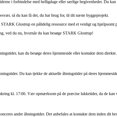
iderne i forbindelse med helligdage eller særlige begivenheder. Du ka
ær, så du kan få det, du har brug for, til dit næste byggeprojekt.
STARK Glostrup en pålidelig ressource med et venligt og hjælpsomt perso
vning, ved du nu, hvornår du kan besøge STARK Glostrup!
åbningstider, kan du besøge deres hjemmeside eller kontakte dem direkte.
ningstider. Du kan tjekke de aktuelle åbningstider på deres hjemmesid
omkring kl. 17:00. Vær opmærksom på de præcise lukketider, da de kan v
nceres andre åbningstider. Det anbefales at kontakte dem inden dit besøg