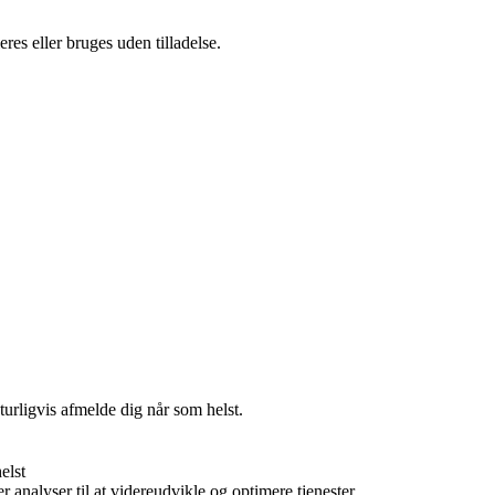
es eller bruges uden tilladelse.
turligvis afmelde dig når som helst.
elst
r analyser til at videreudvikle og optimere tjenester