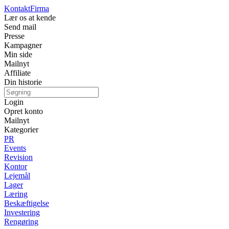
Kontakt
Firma
Lær os at kende
Send mail
Presse
Kampagner
Min side
Mailnyt
Affiliate
Din historie
Login
Opret konto
Mailnyt
Kategorier
PR
Events
Revision
Kontor
Lejemål
Lager
Læring
Beskæftigelse
Investering
Rengøring