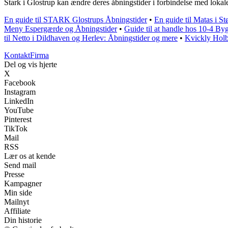
Stark i Glostrup kan ændre deres åbningstider i forbindelse med lokale 
En guide til STARK Glostrups Åbningstider
•
En guide til Matas i St
Meny Espergærde og Åbningstider
•
Guide til at handle hos 10-4 By
til Netto i Dildhaven og Herlev: Åbningstider og mere
•
Kvickly Holb
Kontakt
Firma
Del og vis hjerte
X
Facebook
Instagram
LinkedIn
YouTube
Pinterest
TikTok
Mail
RSS
Lær os at kende
Send mail
Presse
Kampagner
Min side
Mailnyt
Affiliate
Din historie