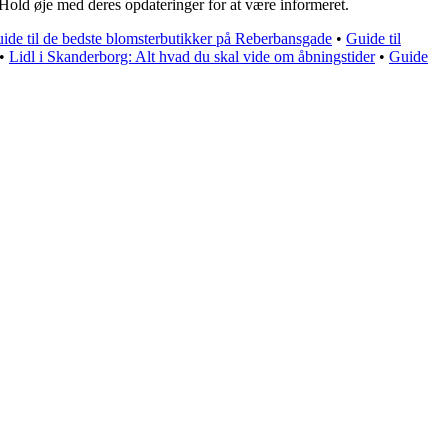
. Hold øje med deres opdateringer for at være informeret.
ide til de bedste blomsterbutikker på Reberbansgade
•
Guide til
•
Lidl i Skanderborg: Alt hvad du skal vide om åbningstider
•
Guide