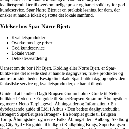
kvalitetsprodukter til overkommelige priser og har et solidt ry for god
kundeservice. Spar Nørre Bjert er en praktisk løsning for dem, der
ønsker at handle lokalt og støtte det lokale samfund.
Ydelser hos Spar Nørre Bjert:
Kvalitetsprodukter
Overkommelige priser
God kundeservice
Lokale varer
Delikatesseafdeling
Uanset om du bor i Nr Bjert, Kolding eller Nørre Bjert, er Spar-
butikkerne det ideelle sted at handle dagligvarer, friske produkter og
andre fornødenheder. Besøg din lokale Spar-butik i dag og oplev den
fantastiske service og kvalitetsprodukter, de har at tilbyde.
Guide til at handle i Dagli Brugsen Gudumholm
•
Guide til Netto-
butikker i Odense
•
En guide til SuperBrugsen Smørum: Åbningstider
og mere
•
Netto Tarphagevej: Åbningstider og Information
•
En
dybdegående guide til Lidl i Århus
•
Den bedste dagligvarebutik i
Broager: SuperBrugsen Broager
•
En komplet guide til Brugsen
Torup: Åbningstider og mere
•
Bilka Åbningstider i Aalborg, Skalborg
og City Syd
•
En guide til indkøb i Rudkøbing Brugs, SuperBrugsen