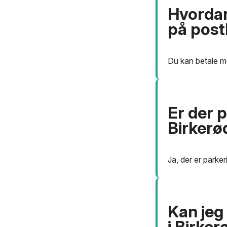
Hvordan
på post
Du kan betale me
Er der 
Birkerø
Ja, der er parke
Kan jeg
i Birker