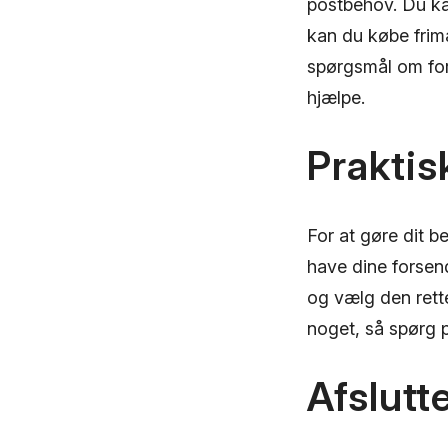
postbehov. Du ka
kan du købe frim
spørgsmål om forse
hjælpe.
Praktis
For at gøre dit b
have dine forsend
og vælg den rette
noget, så spørg p
Afslutt