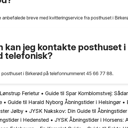
 anbefalede breve med kvitteringservice fra posthuset i Birker
 kan jeg kontakte posthuset i
d telefonisk?
 posthuset i Birkerød på telefonnummeret 45 66 77 88.
 Lønstrup Ferietur
•
Guide til Spar Kornblomstvej: Såda
e
•
Guide til Harald Nyborg Åbningstider i Helsingør
•
ster Jølby
•
JYSK Nakskov: Din Guide til Åbningstider
ningstider i Hedensted
•
JYSK Åbningstider i Horsens: A