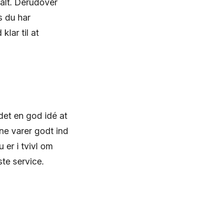
alt. Derudover
s du har
klar til at
det en god idé at
ne varer godt ind
 er i tvivl om
te service.