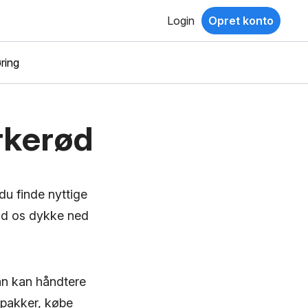
Login
Opret konto
ring
irkerød
du finde nyttige
Lad os dykke ned
man kan håndtere
 pakker, købe