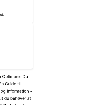
ød.
n Optimerer Du
En Guide til
 og Information
•
lt du behøver at