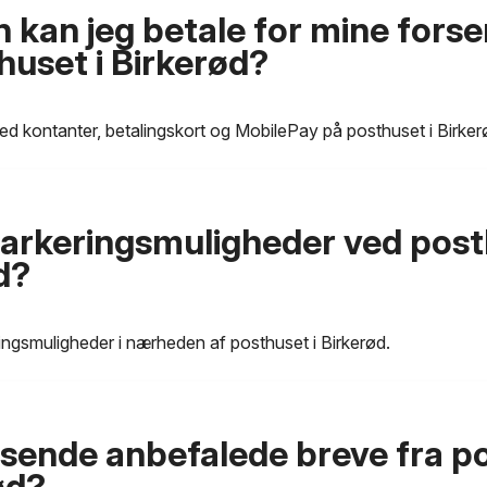
 kan jeg betale for mine fors
huset i Birkerød?
d kontanter, betalingskort og MobilePay på posthuset i Birker
parkeringsmuligheder ved post
d?
ringsmuligheder i nærheden af posthuset i Birkerød.
 sende anbefalede breve fra p
ød?