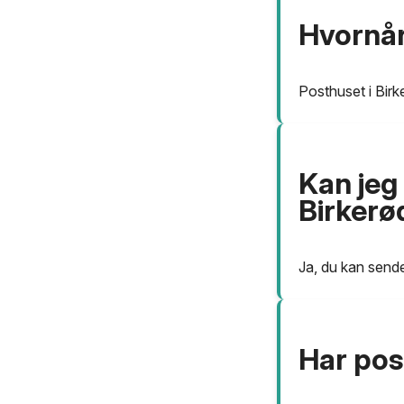
Hvornår
Posthuset i Birke
Kan jeg
Birkerø
Ja, du kan sende
Har pos