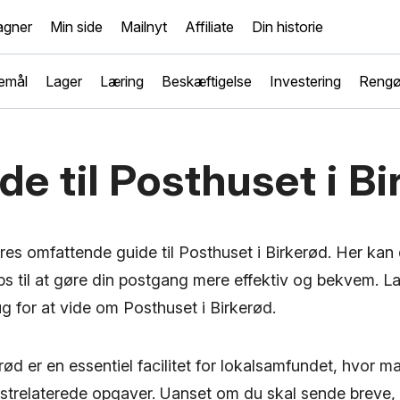
gner
Min side
Mailnyt
Affiliate
Din historie
emål
Lager
Læring
Beskæftigelse
Investering
Rengø
de til Posthuset i B
es omfattende guide til Posthuset i Birkerød. Her kan 
ips til at gøre din postgang mere effektiv og bekvem. 
ug for at vide om Posthuset i Birkerød.
rød er en essentiel facilitet for lokalsamfundet, hvor 
postrelaterede opgaver. Uanset om du skal sende breve,