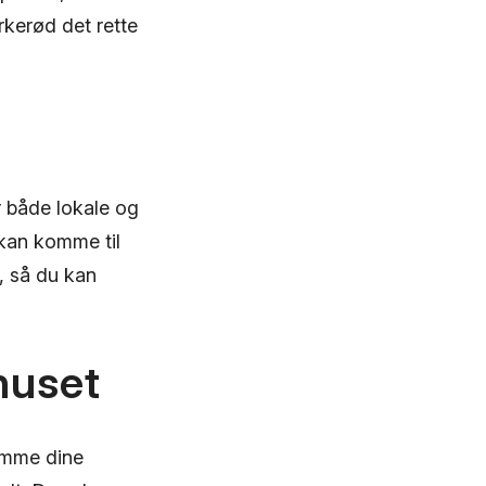
rkerød det rette
or både lokale og
kan komme til
g, så du kan
huset
komme dine