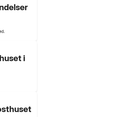
endelser
ød.
huset i
osthuset