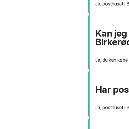
Ja, posthuset i 
Kan jeg
Birkerø
Ja, du kan købe 
Har pos
Ja, posthuset i