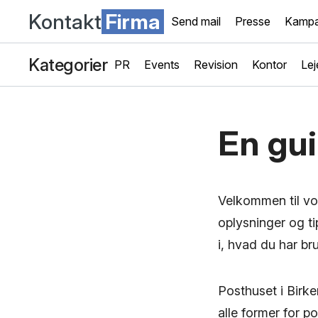
Kontakt
Firma
Send mail
Presse
Kampa
Kategorier
PR
Events
Revision
Kontor
Lej
En gui
Velkommen til vor
oplysninger og t
i, hvad du har br
Posthuset i Birke
alle former for 