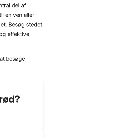
tral del af
l en ven eller
set. Besøg stedet
og effektive
l at besøge
erød?