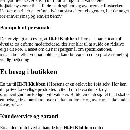
for lyduniverset. Her kan du finde alt lige fra avancerede
højttalersystemer til stilfulde pladespillere og avancerede forstærkere.
Uanset om du er en erfaren lydentusiast eller nybegynder, har de noget
for enhver smag og ethvert behov.
Kompetent personale
Det er vigtigt at nævne, at
Hi-Fi Klubben
i Horsens har et team af
dygtige og erfarne medarbejdere, der står klar til at guide og rådgive
dig i dit køb. Uanset om du har spørgsmål om specifikationer,
installation eller vedligeholdelse, kan du regne med en professionel og
venlig betjening.
Et besøg i butikken
En tur til
Hi-Fi Klubben
i Horsens er en oplevelse i sig selv. Her kan
du prøve forskellige produkter, lytte til din favoritmusik og
sammenligne forskellige lydkvaliteter. Butikken er designet til at skabe
en behagelig atmosfære, hvor du kan udforske og nyde musikken uden
forstyrrelser.
Kundeservice og garanti
En anden fordel ved at handle hos
Hi-Fi Klubben
er den