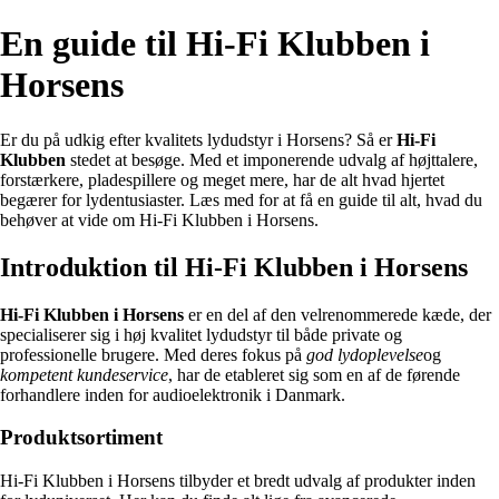
En guide til Hi-Fi Klubben i
Horsens
Er du på udkig efter kvalitets lydudstyr i Horsens? Så er
Hi-Fi
Klubben
stedet at besøge. Med et imponerende udvalg af højttalere,
forstærkere, pladespillere og meget mere, har de alt hvad hjertet
begærer for lydentusiaster. Læs med for at få en guide til alt, hvad du
behøver at vide om Hi-Fi Klubben i Horsens.
Introduktion til Hi-Fi Klubben i Horsens
Hi-Fi Klubben i Horsens
er en del af den velrenommerede kæde, der
specialiserer sig i høj kvalitet lydudstyr til både private og
professionelle brugere. Med deres fokus på
god lydoplevelse
og
kompetent kundeservice
, har de etableret sig som en af de førende
forhandlere inden for audioelektronik i Danmark.
Produktsortiment
Hi-Fi Klubben i Horsens tilbyder et bredt udvalg af produkter inden