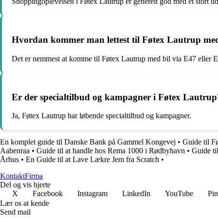
Shoppingoplevelsen i Føtex Lautrup er generelt god med et stort ud
Hvordan kommer man lettest til Føtex Lautrup med
Det er nemmest at komme til Føtex Lautrup med bil via E47 eller 
Er der specialtilbud og kampagner i Føtex Lautrup
Ja, Føtex Lautrup har løbende specialtilbud og kampagner.
En komplet guide til Danske Bank på Gammel Kongevej
•
Guide til F
Aabenraa
•
Guide til at handle hos Rema 1000 i Rødbyhavn
•
Guide ti
Århus
•
En Guide til at Lave Lækre Jem fra Scratch
•
Kontakt
Firma
Del og vis hjerte
X
Facebook
Instagram
LinkedIn
YouTube
Pin
Lær os at kende
Send mail