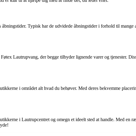
d er klar til at hjælpe dig med at finde det, du leder efter.
s åbningstider. Typisk har de udvidede åbningstider i forhold til mange
ex Lautrupvang, der begge tilbyder lignende varer og tjenester. Disse 
ex-butikkerne i området alt hvad du behøver. Med deres bekvemme placer
butikkerne i Lautrupcentret og omegn et ideelt sted at handle. Med en r
byde!