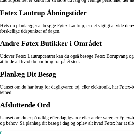
Lautrupcentret er kendt for sit store udvalg og venlige personale, der alti
Føtex Lautrup Åbningstider
Hvis du planlægger at besøge Føtex Lautrup, er det vigtigt at vide dere
forskellige tidspunkter af dagen.
Andre Føtex Butikker i Området
Udover Føtex Lautrupcentret kan du også besøge Føtex Borupvang og Føt
at finde alt hvad du har brug for på ét sted.
Planlæg Dit Besøg
Uanset om du har brug for dagligvarer, tøj, eller elektronik, har Føt
lethed.
Afsluttende Ord
Uanset om du er på udkig efter dagligvarer eller andre varer, er Føtex-
og behov. Så planlæg dit besøg i dag og oplev alt hvad Føtex har at til