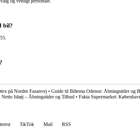
valg og venligt personale.
 bil?
E55.
?
øtex på Nordre Fasanvej
•
Guide til Biltema Odense: Åbningstider og 
l Netto Ishøj – Åbningstider og Tilbud
•
Fakta Supermarket: København
terest
TikTok
Mail
RSS