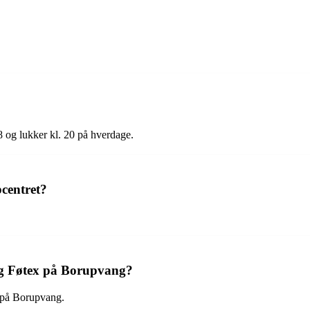
8 og lukker kl. 20 på hverdage.
centret?
 og Føtex på Borupvang?
x på Borupvang.