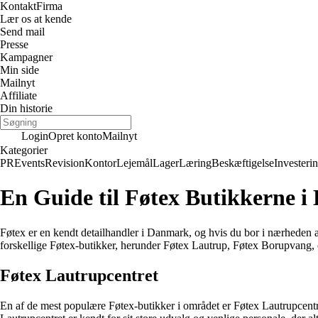
Kontakt
Firma
Lær os at kende
Send mail
Presse
Kampagner
Min side
Mailnyt
Affiliate
Din historie
Login
Opret konto
Mailnyt
Kategorier
PR
Events
Revision
Kontor
Lejemål
Lager
Læring
Beskæftigelse
Investeri
En Guide til Føtex Butikkerne 
Føtex er en kendt detailhandler i Danmark, og hvis du bor i nærheden af
forskellige Føtex-butikker, herunder Føtex Lautrup, Føtex Borupvang,
Føtex Lautrupcentret
En af de mest populære Føtex-butikker i området er Føtex Lautrupcentret