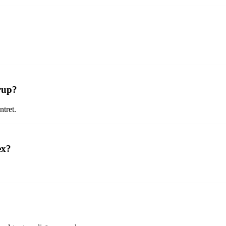
trup?
ntret.
ex?