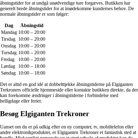
åbningstider for at undgå unødvendige ture forgæves. Butikken har
generelt brede åbningstider for at imødekomme kundernes behov. De
normale åbningstider er som følger:
Dag
Åbningstid
Mandag
10:00 – 20:00
Tirsdag
10:00 – 20:00
Onsdag
10:00 – 20:00
Torsdag
10:00 – 20:00
Fredag
10:00 – 20:00
Lørdag
10:00 – 18:00
Søndag
10:00 – 18:00
Det er altid en god idé at dobbelttjekke åbningstiderne på Elgiganten
Trekroners officielle hjemmeside eller kontakte butikken direkte, da der
kan forekomme ændringer i åbningstiderne i forbindelse med
helligdage eller ferier.
Besøg Elgiganten Trekroner
Uanset om du er på udkig efter en ny computer, tv, mobiltelefon eller
andre elektronikprodukter, er Elgiganten Trekroner et fantastisk sted at
handle. Med venligt personale og et stort udvalg af produkter kan du