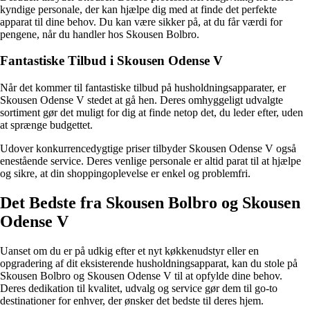
kyndige personale, der kan hjælpe dig med at finde det perfekte
apparat til dine behov. Du kan være sikker på, at du får værdi for
pengene, når du handler hos Skousen Bolbro.
Fantastiske Tilbud i Skousen Odense V
Når det kommer til fantastiske tilbud på husholdningsapparater, er
Skousen Odense V stedet at gå hen. Deres omhyggeligt udvalgte
sortiment gør det muligt for dig at finde netop det, du leder efter, uden
at sprænge budgettet.
Udover konkurrencedygtige priser tilbyder Skousen Odense V også
enestående service. Deres venlige personale er altid parat til at hjælpe
og sikre, at din shoppingoplevelse er enkel og problemfri.
Det Bedste fra Skousen Bolbro og Skousen
Odense V
Uanset om du er på udkig efter et nyt køkkenudstyr eller en
opgradering af dit eksisterende husholdningsapparat, kan du stole på
Skousen Bolbro og Skousen Odense V til at opfylde dine behov.
Deres dedikation til kvalitet, udvalg og service gør dem til go-to
destinationer for enhver, der ønsker det bedste til deres hjem.