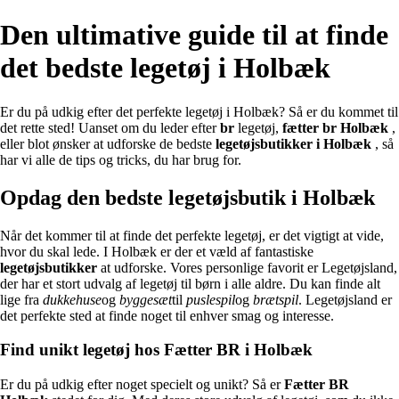
Den ultimative guide til at finde
det bedste legetøj i Holbæk
Er du på udkig efter det perfekte legetøj i Holbæk? Så er du kommet til
det rette sted! Uanset om du leder efter
br
legetøj,
fætter br Holbæk
,
eller blot ønsker at udforske de bedste
legetøjsbutikker i Holbæk
, så
har vi alle de tips og tricks, du har brug for.
Opdag den bedste legetøjsbutik i Holbæk
Når det kommer til at finde det perfekte legetøj, er det vigtigt at vide,
hvor du skal lede. I Holbæk er der et væld af fantastiske
legetøjsbutikker
at udforske. Vores personlige favorit er Legetøjsland,
der har et stort udvalg af legetøj til børn i alle aldre. Du kan finde alt
lige fra
dukkehuse
og
byggesæt
til
puslespil
og
brætspil
. Legetøjsland er
det perfekte sted at finde noget til enhver smag og interesse.
Find unikt legetøj hos Fætter BR i Holbæk
Er du på udkig efter noget specielt og unikt? Så er
Fætter BR