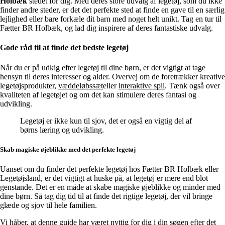
Holbæk
stedet for dig. Med deres store udvalg af legetøj, som du ikke
finder andre steder, er det det perfekte sted at finde en gave til en særlig
lejlighed eller bare forkæle dit barn med noget helt unikt. Tag en tur til
Fætter BR Holbæk, og lad dig inspirere af deres fantastiske udvalg.
Gode råd til at finde det bedste legetøj
Når du er på udkig efter legetøj til dine børn, er det vigtigt at tage
hensyn til deres interesser og alder. Overvej om de foretrækker kreative
legetøjsprodukter,
væddeløbssæt
eller
interaktive spil
. Tænk også over
kvaliteten af legetøjet og om det kan stimulere deres fantasi og
udvikling.
Legetøj er ikke kun til sjov, det er også en vigtig del af
børns læring og udvikling.
Skab magiske øjeblikke med det perfekte legetøj
Uanset om du finder det perfekte legetøj hos Fætter BR Holbæk eller
Legetøjsland, er det vigtigt at huske på, at legetøj er mere end blot
genstande. Det er en måde at skabe magiske øjeblikke og minder med
dine børn. Så tag dig tid til at finde det rigtige legetøj, der vil bringe
glæde og sjov til hele familien.
Vi håber, at denne guide har været nyttig for dig i din søgen efter det