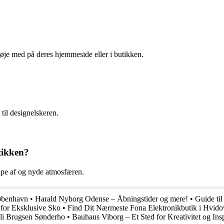
øje med på deres hjemmeside eller i butikken.
til designelskeren.
tikken?
ppe af og nyde atmosfæren.
København
•
Harald Nyborg Odense – Åbningstider og mere!
•
Guide ti
 for Eksklusive Sko
•
Find Dit Nærmeste Fona Elektronikbutik i Hvido
li Brugsen Sønderho
•
Bauhaus Viborg – Et Sted for Kreativitet og Insp