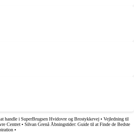
l at handle i SuperBrugsen Hvidovre og Brostykkevej
•
Vejledning til
vre Centret
•
Silvan Grenå Åbningstider: Guide til at Finde de Bedste
iration
•