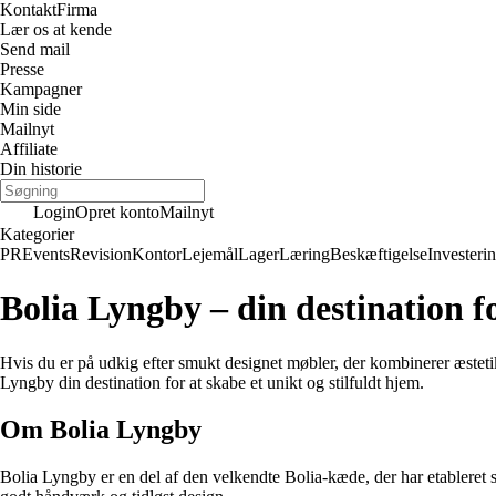
Kontakt
Firma
Lær os at kende
Send mail
Presse
Kampagner
Min side
Mailnyt
Affiliate
Din historie
Login
Opret konto
Mailnyt
Kategorier
PR
Events
Revision
Kontor
Lejemål
Lager
Læring
Beskæftigelse
Investeri
Bolia Lyngby – din destination fo
Hvis du er på udkig efter smukt designet møbler, der kombinerer æstet
Lyngby din destination for at skabe et unikt og stilfuldt hjem.
Om Bolia Lyngby
Bolia Lyngby er en del af den velkendte Bolia-kæde, der har etableret s