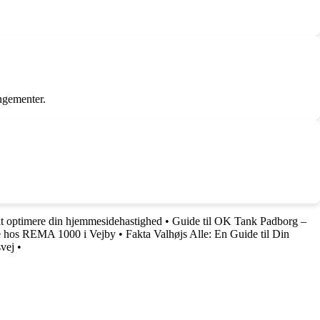
ngementer.
at optimere din hjemmesidehastighed
•
Guide til OK Tank Padborg –
le hos REMA 1000 i Vejby
•
Fakta Valhøjs Alle: En Guide til Din
svej
•