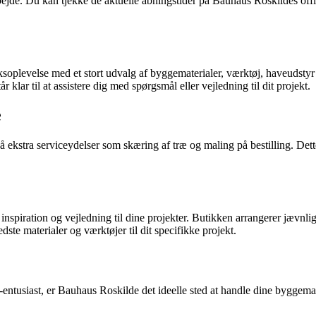
jde. Du kan tjekke de aktuelle åbningstider på Bauhaus Roskildes offici
plevelse med et stort udvalg af byggematerialer, værktøj, haveudstyr og
r klar til at assistere dig med spørgsmål eller vejledning til dit projekt.
e
ekstra serviceydelser som skæring af træ og maling på bestilling. Dette 
nspiration og vejledning til dine projekter. Butikken arrangerer jævnl
dste materialer og værktøjer til dit specifikke projekt.
entusiast, er Bauhaus Roskilde det ideelle sted at handle dine byggemate