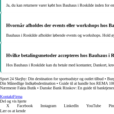
Ja, du kan returnere varer købt hos Bauhaus i Roskilde inden for e
Hvornår afholdes der events eller workshops hos B
Bauhaus i Roskilde afholder løbende events og workshops. Hold ø
Hvilke betalingsmetoder accepteres hos Bauhaus i 
Hos Bauhaus i Roskilde kan du betale med kontanter, Dankort, kr
Sport 24 Skejby: Din destination for sportsudstyr og outlet tilbud
•
Bur
Din Månedlige Indkøbsdestination
•
Guide til at handle hos REMA 10
Nærmeste Fakta Butik
•
Danske Bank Risskov: En guide til banktjenest
Kontakt
Firma
Del og vis hjerte
X
Facebook
Instagram
LinkedIn
YouTube
Pin
Lær os at kende