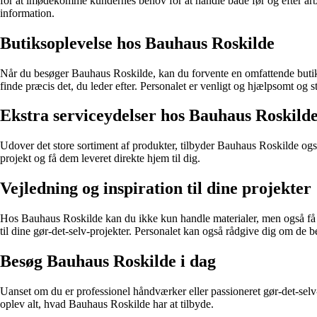
for at imødekomme kundernes behov for at handle både før og efter arbe
information.
Butiksoplevelse hos Bauhaus Roskilde
Når du besøger Bauhaus Roskilde, kan du forvente en omfattende butikso
finde præcis det, du leder efter. Personalet er venligt og hjælpsomt og stå
Ekstra serviceydelser hos Bauhaus Roskild
Udover det store sortiment af produkter, tilbyder Bauhaus Roskilde også 
projekt og få dem leveret direkte hjem til dig.
Vejledning og inspiration til dine projekter
Hos Bauhaus Roskilde kan du ikke kun handle materialer, men også få i
til dine gør-det-selv-projekter. Personalet kan også rådgive dig om de be
Besøg Bauhaus Roskilde i dag
Uanset om du er professionel håndværker eller passioneret gør-det-selv-
oplev alt, hvad Bauhaus Roskilde har at tilbyde.