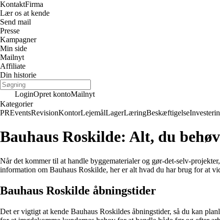
Kontakt
Firma
Lær os at kende
Send mail
Presse
Kampagner
Min side
Mailnyt
Affiliate
Din historie
Login
Opret konto
Mailnyt
Kategorier
PR
Events
Revision
Kontor
Lejemål
Lager
Læring
Beskæftigelse
Investeri
Bauhaus Roskilde: Alt, du behøv
Når det kommer til at handle byggematerialer og gør-det-selv-projekter
information om Bauhaus Roskilde, her er alt hvad du har brug for at v
Bauhaus Roskilde åbningstider
Det er vigtigt at kende Bauhaus Roskildes åbningstider, så du kan pla