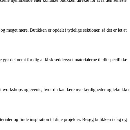
elle hjemmeside eller kontakte butikken direkte for at få den seneste
 meget mere. Butikken er opdelt i tydelige sektioner, så det er let at
gør det nemt for dig at få skræddersyet materialerne til dit specifikke
igt workshops og events, hvor du kan lære nye færdigheder og teknikker
rialer og finde inspiration til dine projekter. Besøg butikken i dag og