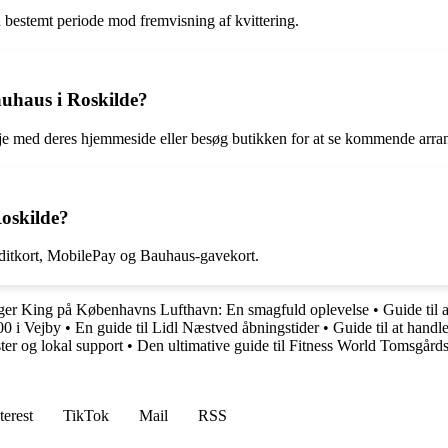
n bestemt periode mod fremvisning af kvittering.
auhaus i Roskilde?
je med deres hjemmeside eller besøg butikken for at se kommende arra
Roskilde?
editkort, MobilePay og Bauhaus-gavekort.
ger King på Københavns Lufthavn: En smagfuld oplevelse
•
Guide til 
00 i Vejby
•
En guide til Lidl Næstved åbningstider
•
Guide til at hand
er og lokal support
•
Den ultimative guide til Fitness World Tomsgård
terest
TikTok
Mail
RSS